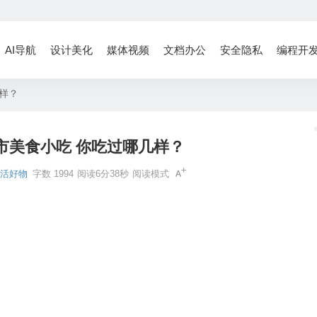
AI导航
设计美化
媒体视频
文档办公
安全隐私
编程开
几样？
市美食小吃 你吃过哪几样？
生活好物
字数 1994
阅读6分38秒
阅读模式