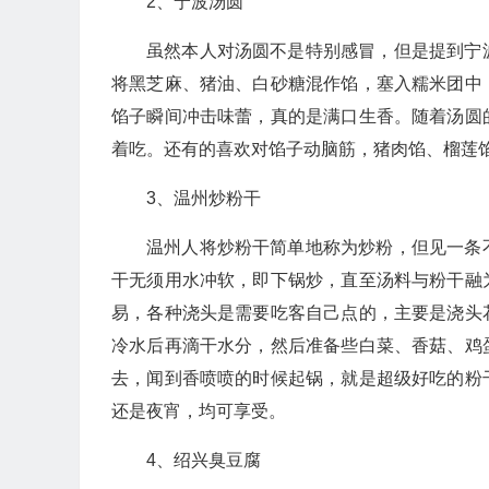
2、宁波汤圆
虽然本人对汤圆不是特别感冒，但是提到宁
将黑芝麻、猪油、白砂糖混作馅，塞入糯米团中
馅子瞬间冲击味蕾，真的是满口生香。随着汤圆
着吃。还有的喜欢对馅子动脑筋，猪肉馅、榴莲
3、温州炒粉干
温州人将炒粉干简单地称为炒粉，但见一条
干无须用水冲软，即下锅炒，直至汤料与粉干融
易，各种浇头是需要吃客自己点的，主要是浇头
冷水后再滴干水分，然后准备些白菜、香菇、鸡
去，闻到香喷喷的时候起锅，就是超级好吃的粉
还是夜宵，均可享受。
4、绍兴臭豆腐