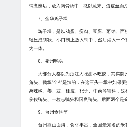
饨煮熟后，放入肉骨汤中，撒以葱末、蛋皮丝而
7、金华鸡子粿
鸡子粿，是以鸡蛋、瘦肉、豆腐、葱馅、面
轻压成饼状。小口朝上放入锅中，然后灌入一个
为一体。
8、衢州鸭头
大部分人都以为浙江人吃甜不吃辣，其实衢
兔头、鸭掌”全都是辣的，在这三头一掌中如果
离辣椒、姜、蒜、桂皮、杞子、中药等辅料，这
俊俊鸭头、一粒志鸭头和国良鸭头。后面两个是
9、台州食饼筒
台州靠山面海，食材丰富，全国最知名的米