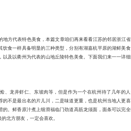
市的地方代表特色美食，本篇文章咱们再来看看江苏的邻居浙江省
其饮食一样具备明显的三种类型，分别有湖嘉杭平原的湖鲜美食
，以及以衢州为代表的山地丘陵特色美食。下面我们来一一详细
包烩、龙井虾仁、东坡肉等，但是作为一个在杭州待了几年的人
荐的不是最出名的片儿川，二是味道更重，也是杭州当地人更喜
捞的。鲜香原汁煮上细滑福临门劲道高筋龙须面，面条可以完全
淡的北方朋友，一定会喜欢。