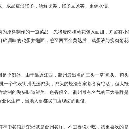
成，成品皮薄馅多，汤鲜味美，馅多且紧实，更像水饺。
粉为原料制作的一道菜品，先将瘦肉和葱花包入面团，并留有小口
打碎调味的鸡蛋并翻面，煎至两面金黄熟后，鸡蛋液与瘦肉葱花
州是个例外，由于靠近江西，衢州最出名的三头一掌“鱼头、鸭头
要挑一个代表衢州无选鸭头，鸭头的烧法各家都各有绝活，但大抵
样烧制的鸭头味道鲜美、色香俱全。衢州最有名气的三大品牌是
企业化生产，当地人更都买门店现卤的俊俊。
其林中餐馆新荣记就是台州餐厅。不过要说小吃，我更喜欢的是