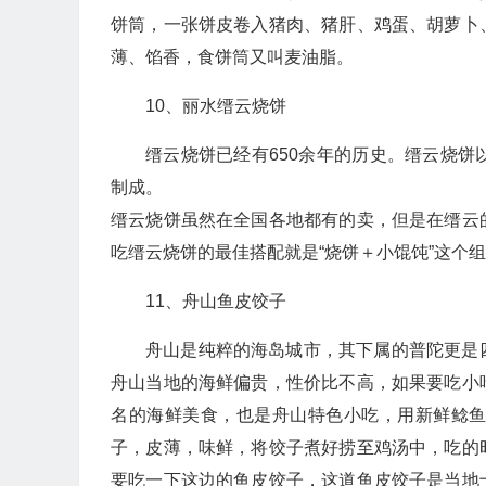
饼筒，一张饼皮卷入猪肉、猪肝、鸡蛋、胡萝卜
薄、馅香，食饼筒又叫麦油脂。
10、丽水缙云烧饼
缙云烧饼已经有650余年的历史。缙云烧
制成。
缙云烧饼虽然在全国各地都有的卖，但是在缙云
吃缙云烧饼的最佳搭配就是“烧饼＋小馄饨”这个
11、舟山鱼皮饺子
舟山是纯粹的海岛城市，其下属的普陀更是
舟山当地的海鲜偏贵，性价比不高，如果要吃小
名的海鲜美食，也是舟山特色小吃，用新鲜鲶
子，皮薄，味鲜，将饺子煮好捞至鸡汤中，吃的
要吃一下这边的鱼皮饺子，这道鱼皮饺子是当地