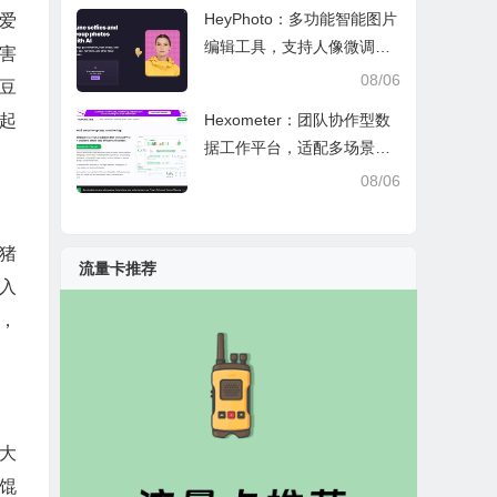
HeyPhoto：多功能智能图片
爱
编辑工具，支持人像微调、
害
艺术创作与日常隐私防护
08/06
豆
Hexometer：团队协作型数
起
据工作平台，适配多场景数
据分析、高效办公与企业安
08/06
全管控
猪
流量卡推荐
入
，
大
馄