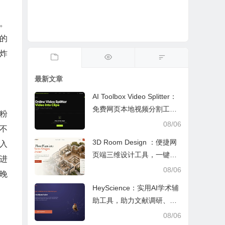
。
的
炸
最新文章
AI Toolbox Video Splitter：
免费网页本地视频分割工
粉
具，多模式裁切高清视频且
08/06
不
保护隐私
3D Room Design ：便捷网
入
页端三维设计工具，一键户
进
型建模、实时改色布景助力
08/06
晚
装修设计
HeyScience：实用AI学术辅
助工具，助力文献调研、论
文审阅与日常学业研究工作
08/06