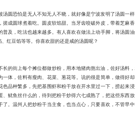
波汤圆恐怕是无人不知无人不晓，就好像是宁波发明了汤圆一样
，搓成圆球煮着吃。圆皮软馅甜。当牙齿咬破外皮，带着芝麻香
的普及，吃法也越来越多。有人喜欢在做法上动手脚，将汤圆油
馅、红豆馅等等。你喜欢甜的还是咸的汤圆呢？
不长的街上每个摊位都做炒粉，用本地猪肉熬出油，佐好汤料，
为一体，佐料有瘦肉、花菜、葱花等。说的很是简单，做得好却
花色品种繁多，先把基围虾和粉干放在开水里过一下，捞起来浸
蛋、鱿鱼丝什么的，待到把粉干炒得六七成熟了，把这些东西放
干了。温州人把炒粉干当主食，也当点心，只要喜欢，不管早中