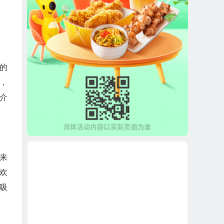
的
，
介
来
欢
吸