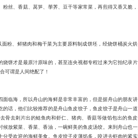
、粉丝、香菇、莴笋、荸荠、豆干等家常菜，再煎得又香又脆，
饼以面粉、鲜猪肉和梅干菜为主要原料制成饼坯，经烧饼桶炭火烘
的烧饼才是最原汁原味的，甚至连央视都专程过来为它拍纪录片
组合可谓是人间绝配了！
四面临海，所以舟山的海鲜是非常丰富的，但是据舟山的朋友讲
吃的话，他们比较推荐的是舟山鱼皮饺子，鱼皮饺子是舟山一道
鱼去骨去刺片出的鲶鱼肉和虾仁、猪肉、香菇等做馅包出的鱼皮
时候放紫菜、香菜、香油，一碗鲜美的鱼皮汤饺。来到舟山也一
十分受欢迎的海鲜美食。鱼皮饺子皮薄馅多，咬进去虾肉的紧实