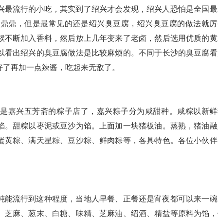
兴最流行的小吃，其实到了绍兴才会发现，绍兴人恐怕是全国最
名鼎鼎，但是最常见的还是绍兴臭豆腐，绍兴臭豆腐的做法就厉
候不断加入香料，然后放上几年变来了老卤，然后选用优质的黄
以看出绍兴的臭豆腐做法是比较麻烦的。不同于长沙的臭豆腐看
好了再加一点辣酱，吃起来无敌了。
就是嘉兴五芳斋的粽子店了，嘉兴粽子分为咸甜种。咸粽以新鲜
馅。甜粽以枣泥或豆沙为馅。上面加一块猪板油。蒸熟，猪油融
蛋黄粽、满天星粽、豆沙粽、鲜肉粽等，各具特色。各位小伙伴
饨能流行到这种程度，当地人早餐、正餐还是宵夜都可以来一碗
、芝麻、葱末、白糖、味精、芝麻油、绍酒、精盐等原料为馅，