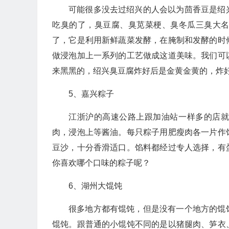
可能很多没去过绍兴的人会以为茴香豆是绍
吃臭的了，臭豆腐、臭苋菜梗、臭冬瓜三臭大
了，它是利用新鲜蔬菜发酵，在腌制和发酵的时
做浸泡加上一系列的工艺做成这道美味。我们可
来黑黑的，绍兴臭豆腐炸好后是金黄金黄的，炸
5、嘉兴粽子
江浙沪的高速公路上跟加油站一样多的店
肉，浸泡上等酱油。每只粽子用肥瘦肉各一片作
豆沙，十分香滑适口。馅料都经过专人选择，有
你喜欢哪个口味的粽子呢？
6、湖州大馄饨
很多地方都有馄饨，但是没有一个地方的馄
馄饨。跟普通的小馄饨不同的是以猪腿肉、笋衣