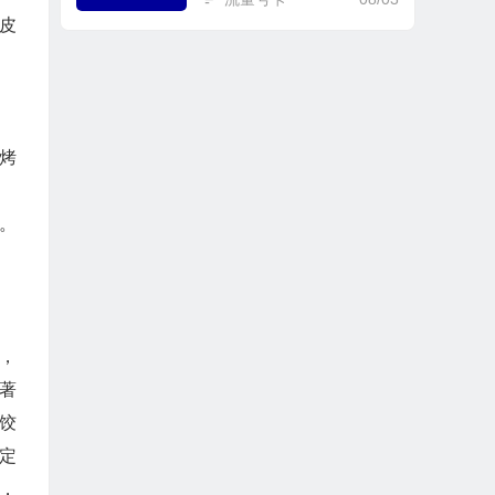
皮
烤
。
，
著
饺
定
，