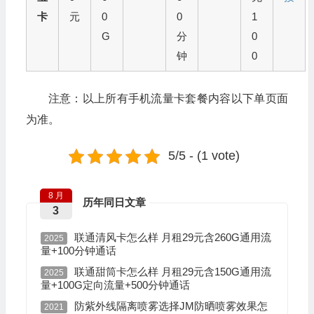
卡
元
0
0
1
G
分
0
钟
0
注意：以上所有手机流量卡套餐内容以下单页面
为准。
5/5 - (1 vote)
8 月
历年同日文章
3
联通清风卡怎么样 月租29元含260G通用流
2025
量+100分钟通话
联通甜筒卡怎么样 月租29元含150G通用流
2025
量+100G定向流量+500分钟通话
防紫外线隔离喷雾选择JM防晒喷雾效果怎
2021