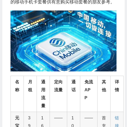
的移动手机卡套餐供有意购买移动套餐的朋友参考。
名
月
通
定向
通
免流
其
详
称
租
用
流量
话
AP
他
情
流
P
量
元
3
1
——
1
——
首
链
宝
9
6
0
充
接