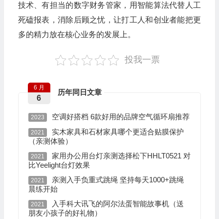
技术、有担当的数字财务管家，用智能算法代替人工
死磕报表，消除后顾之忧，让打工人和创业者能把更
多的精力放在核心业务的发展上。
投我一票
6 月
历年同日文章
6
空调好搭档 6款好用的品牌空气循环扇推荐
2023
实木家具和石材家具哪个更适合贴膜保护
2021
（亲测体验）
家用办公用台灯亲测选择松下HHLT0521 对
2021
比Yeelight台灯效果
亲测入手负重式跳绳 坚持每天1000+跳绳
2021
晨练开始
入手科大讯飞的阿尔法蛋智能故事机（送
2021
朋友小孩子的好礼物）