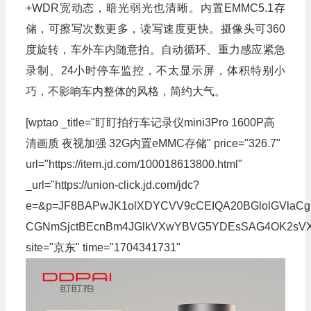
+WDR宽动态，暗光弱光也清晰。内置EMMC5.1存
储，可擦写次数更多，读写速度更快。摄像头可360
度旋转，车外车内随意拍。自动循环、重力感应紧急
录制、24小时停车监控，不太显示屏，体积特别小
巧，不影响车内整体的风格，简约大气。
[wptao _title="盯盯拍行车记录仪mini3Pro 1600P高
清画质 夜视加强 32G内置eMMC存储" price="326.7"
url="https://item.jd.com/100018613800.html"
_url="https://union-click.jd.com/jdc?
e=&p=JF8BAPwJK1olXDYCVV9cCEIQA20BGlolGVlaCgF
CGNmSjctBEcnBm4JGlkVXwYBVG5YDEsSAG4OK2sVX
site="京东" time="1704341731"