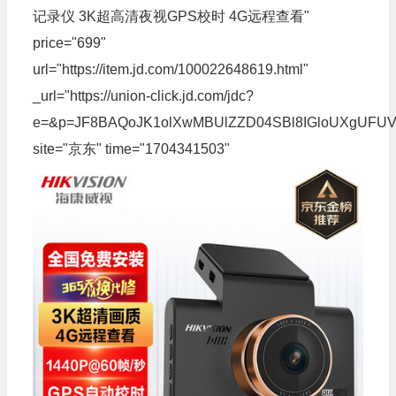
记录仪 3K超高清夜视GPS校时 4G远程查看"
price="699"
url="https://item.jd.com/100022648619.html"
_url="https://union-click.jd.com/jdc?
e=&p=JF8BAQoJK1olXwMBUlZZD04SBl8IGloUXgUF
site="京东" time="1704341503"