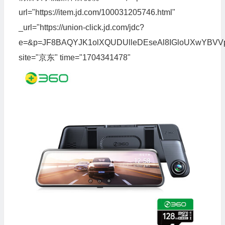
url="https://item.jd.com/100031205746.html"
_url="https://union-click.jd.com/jdc?
e=&p=JF8BAQYJK1olXQUDUlleDEseAl8IGloUXwYB
site="京东" time="1704341478"