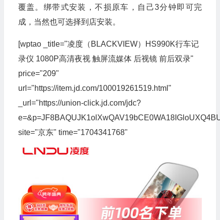
覆盖。绑带式安装，不损原车，自己3分钟即可完
成，当然也可选择到店安装。
[wptao _title="凌度（BLACKVIEW）HS990K行车记
录仪 1080P高清夜视 触屏流媒体 后视镜 前后双录"
price="209"
url="https://item.jd.com/100019261519.html"
_url="https://union-click.jd.com/jdc?
e=&p=JF8BAQUJK1olXwQAV19bCE0WA18IGloUXQ4B
site="京东" time="1704341768"