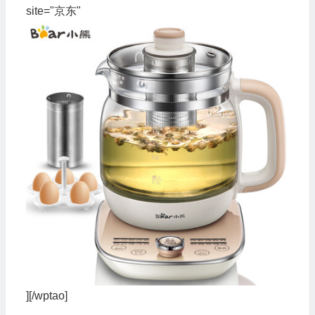
site="京东"
][/wptao]