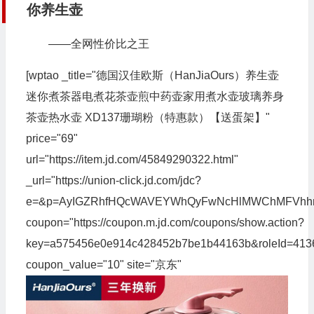
你养生壶
——全网性价比之王
[wptao _title="德国汉佳欧斯（HanJiaOurs）养生壶
迷你煮茶器电煮花茶壶煎中药壶家用煮水壶玻璃养身
茶壶热水壶 XD137珊瑚粉（特惠款）【送蛋架】"
price="69"
url="https://item.jd.com/45849290322.html"
_url="https://union-click.jd.com/jdc?
e=&p=AyIGZRhfHQcWAVEYWhQyFwNcHlMWChMFVhhr
coupon="https://coupon.m.jd.com/coupons/show.action?
key=a575456e0e914c428452b7be1b44163b&roleId=413
coupon_value="10" site="京东"