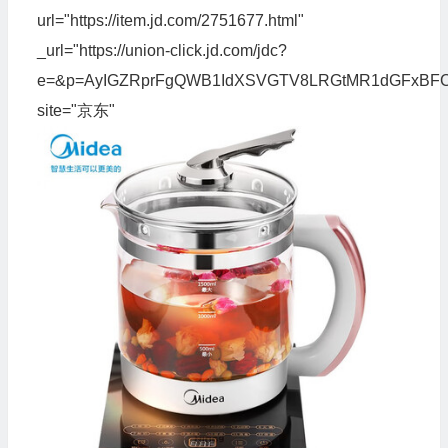
url="https://item.jd.com/2751677.html"
_url="https://union-click.jd.com/jdc?
e=&p=AyIGZRprFgQWB1IdXSVGTV8LRGtMR1dGFxBF
site="京东"