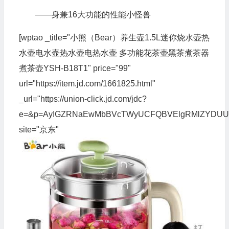
——身兼16大功能的性能小怪兽
[wptao _title="小熊（Bear）养生壶1.5L迷你烧水壶热
水壶电水壶热水壶电热水壶 多功能花茶壶黑茶煮茶器
煮茶壶YSH-B18T1" price="99"
url="https://item.jd.com/1661825.html"
_url="https://union-click.jd.com/jdc?
e=&p=AyIGZRNaEwMbBVcTWyUCFQBVElgRMlZYDUUE
site="京东"