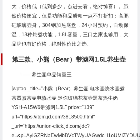
大，价格低（低到多少，点进去看，绝对惊喜）。虽
然价格便宜，但是功能和品质却一点不打折扣：高鹏
硅玻璃壶身，304钢加热底盘，24小时预约，自动保
温，18种炖煮功能，1.8L容量，三口之家也够用，大
品牌也有好价格，绝对性价比之选。
第三款、小熊（Bear）带滤网1.5L养生壶
——养生壶单品销量王
[wptao _title="小熊（Bear）养生壶 电水壶烧水壶煮
茶器煮茶壶电热水壶 迷你玻璃花茶壶黑茶热牛奶
YSH-A15W6带滤网1.5L" price="139"
url="https://item.jd.com/3818500.html"
_url="https://union-click.jd.com/jdc?
e=&p=AyIGZRNaEwMbBVcTWyUAGwdcH1oUMlZYDUUE