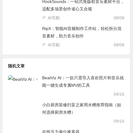
HookSounds：一站式免版权音乐素材平台，
适配多场景创作省心又合规
AI导航
08/08
RipX：智能AI音频制作工作站，轻松拆分混
音素材，助力音乐创作
AI导航
08/08
随机文章
BeatViz AI：一款只需导入喜欢照片和音乐就
能一键生成专属MV的工具
04/16
小白厨房装修扫盲之家用水槽推荐指南（如
何选择厨房水槽）
09/16
在线压力单位换算器