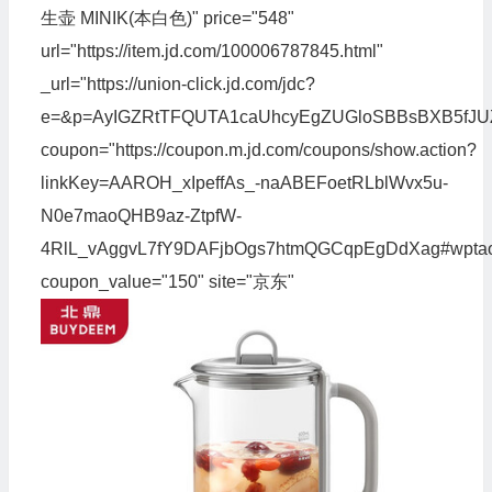
生壶 MINIK(本白色)" price="548"
url="https://item.jd.com/100006787845.html"
_url="https://union-click.jd.com/jdc?
e=&p=AyIGZRtTFQUTA1caUhcyEgZUGloSBBsBXB5f
coupon="https://coupon.m.jd.com/coupons/show.action?
linkKey=AAROH_xIpeffAs_-naABEFoetRLblWvx5u-
N0e7maoQHB9az-ZtpfW-
4RlL_vAggvL7fY9DAFjbOgs7htmQGCqpEgDdXag#wpta
coupon_value="150" site="京东"