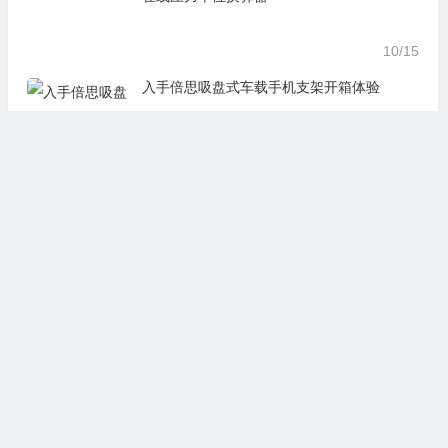
10/15
入手倍思吸盘式车载手机支架开箱体验
09/30
LAMY钢笔多少钱一支 四款热销LAMY钢笔推
荐整理
11/13
Fotor：一站式在线修图设计工
Flowrite：智能邮件写作工具，
具，零基础轻松修图做海报拼图
AI自动生成办公消息，减少沟通
文创内容
时间，提升办公效率