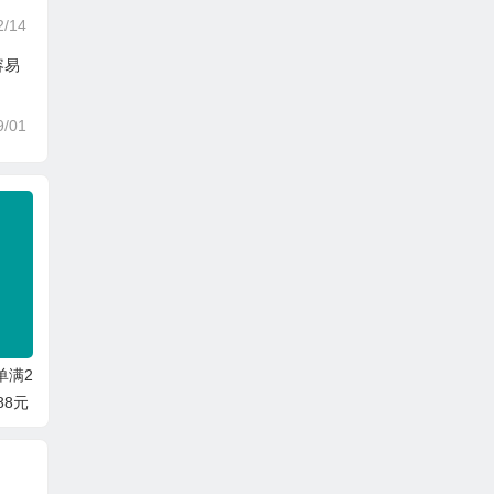
2/14
容易
9/01
单满2
88元