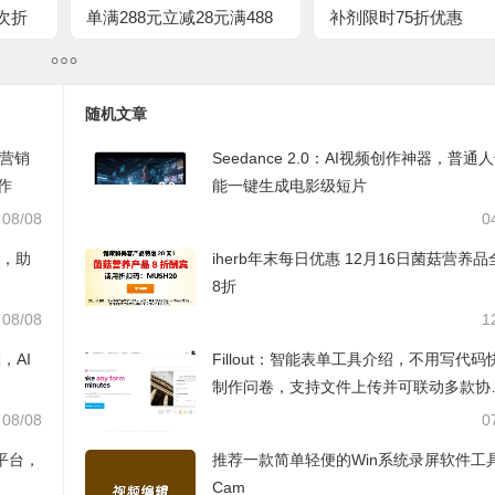
次折
单满288元立减28元满488
补剂限时75折优惠
元立减88元
随机文章
AI营销
Seedance 2.0：AI视频创作神器，普通
作
能一键生成电影级短片
08/08
0
台，助
iherb年末每日优惠 12月16日菌菇营养
8折
08/08
1
，AI
Fillout：智能表单工具介绍，不用写代码
制作问卷，支持文件上传并可联动多款协
软件
08/08
0
材平台，
推荐一款简单轻便的Win系统录屏软件工具
Cam