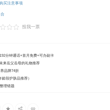
货及购买注意事项
集合
投我一票
+192分钟通话+首月免费+可办副卡
给未来岳父岳母的礼物推荐
选营养品牌74折
年龄段护肤品推荐）
子整理错题