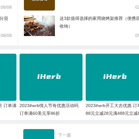
08/08
0
拆分混
这3款值得选择的家用烧烤架推荐（便携
收纳）
08/08
0
2月 订单满
2023iherb情人节有优惠活动吗
2023iherb开工大吉优惠 订
订单满60美元享86折
88元立减28元满488元立减
下一篇