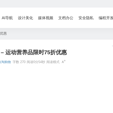
AI导航
设计美化
媒体视频
文档办公
安全隐私
编程开
折优惠
惠 – 运动营养品限时75折优惠
海淘购物
字数 270
阅读0分54秒
阅读模式