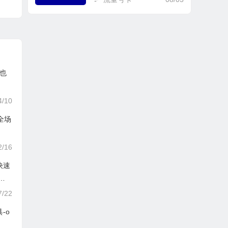
人也
4/10
品全场
2/16
快速
作
7/22
-o