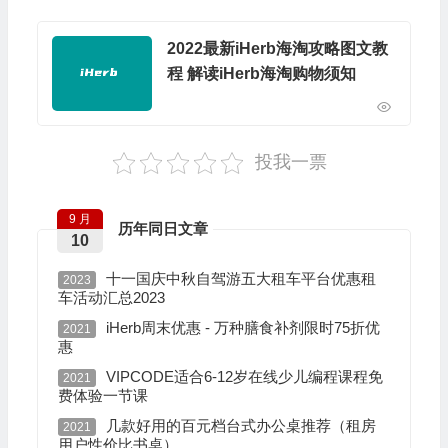
2022最新iHerb海淘攻略图文教
程 解读iHerb海淘购物须知
投我一票
9 月
历年同日文章
10
十一国庆中秋自驾游五大租车平台优惠租
2023
车活动汇总2023
iHerb周末优惠 - 万种膳食补剂限时75折优
2021
惠
VIPCODE适合6-12岁在线少儿编程课程免
2021
费体验一节课
几款好用的百元档台式办公桌推荐（租房
2021
用户性价比书桌）