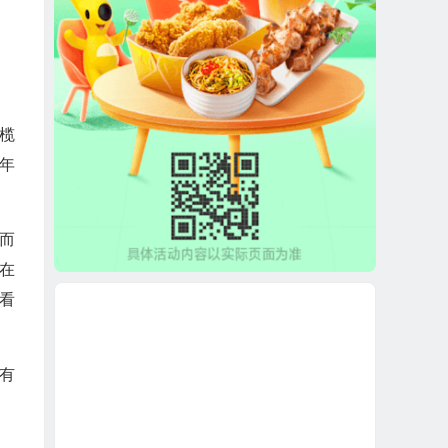
榄
年
而
在
看
有