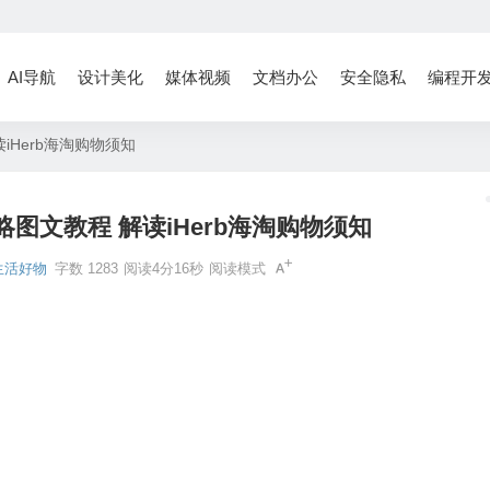
AI导航
设计美化
媒体视频
文档办公
安全隐私
编程开
读iHerb海淘购物须知
攻略图文教程 解读iHerb海淘购物须知
生活好物
字数 1283
阅读4分16秒
阅读模式