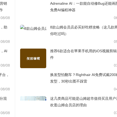
AI营销
Adrenaline AI：一款能自动修Bug还能
作
免费AI编程神器
08/08
0
台，助
8款山姆会员店必买好吃榜攻略（这几款
你吃过吗）
08/08
0
，AI
推荐6款适合在苹果手机用的iOS视频剪
件
08/08
0
材平台，
换发型怕翻车？Righthair AI免费试戴20
发型，30秒出图不踩雷
08/08
0
拆分混
这几类商品可能是山姆超市值得买且用户
欢逛山姆会员店的理由
08/08
0