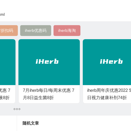
tml
限时折扣码
iherb优惠码
iherb海淘
优惠 7
7月iherb每日/每周末优惠 7
iherb周年庆优惠2022 
液8折
月8日益生菌8折
日视力健康补剂74折
随机文章