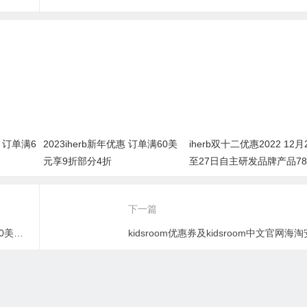
惠 订单满6
2023iherb新年优惠 订单满60美
iherb双十二优惠2022 12月
元享9折部分4折
至27日自主研发品牌产品7
下一篇
2023iherb情人节有优惠活动吗 订单满60美元享86折
019-2025. 版权所有
优品评测
/
网站地图
/
关于我们
/
苏ICP备06030674