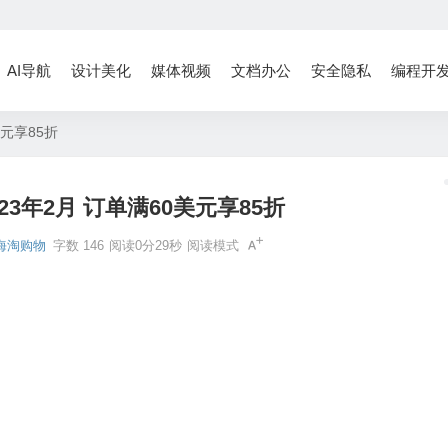
AI导航
设计美化
媒体视频
文档办公
安全隐私
编程开
美元享85折
023年2月 订单满60美元享85折
海淘购物
字数 146
阅读0分29秒
阅读模式