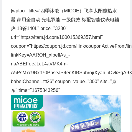
[wptao _title="四季沐歌（MICOE）飞享太阳能热水
器 家用全自动 光电双能 一级能效 标配智能仪表电辅
热 18管140L" price="3280"
url="https://item.jd.com/100015369357.html"
coupon="https://coupon.jd.com/ilink/couponActiveFront/li
linkKey=AAROH_xIpeffAs_-
naABEFoeJLcL4aVMK4m-
A5PsM7c9Bxft70PbseJS4enKlBSuhrojiXyan_iDvliSgA9X9g
babelChannel=ttt26" coupon_value="300" site="京
东" time="1675843256"