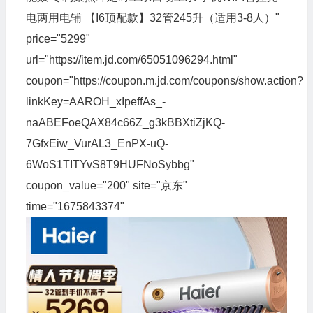
电两用电辅 【I6顶配款】32管245升（适用3-8人）"
price="5299"
url="https://item.jd.com/65051096294.html"
coupon="https://coupon.m.jd.com/coupons/show.action?
linkKey=AAROH_xIpeffAs_-
naABEFoeQAX84c66Z_g3kBBXtiZjKQ-
7GfxEiw_VurAL3_EnPX-uQ-
6WoS1TITYvS8T9HUFNoSybbg"
coupon_value="200" site="京东"
time="1675843374"