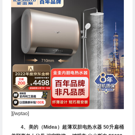
][/wptao]
4、美的（Midea）超薄双胆电热水器 50升扁桶