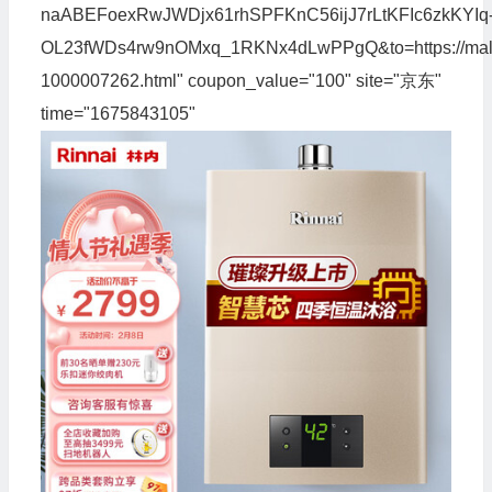
naABEFoexRwJWDjx61rhSPFKnC56ijJ7rLtKFIc6zkKYIq
OL23fWDs4rw9nOMxq_1RKNx4dLwPPgQ&to=https://mall.
1000007262.html" coupon_value="100" site="京东"
time="1675843105"