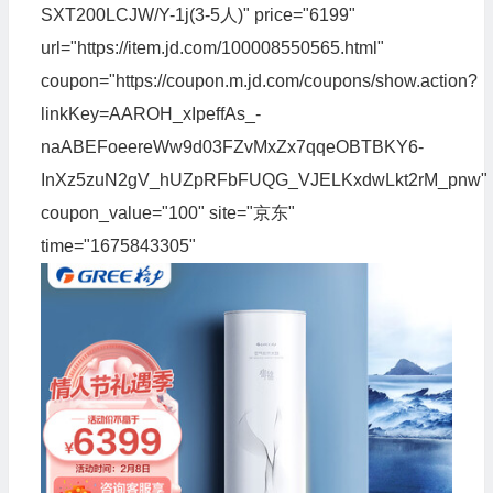
SXT200LCJW/Y-1j(3-5人)" price="6199"
url="https://item.jd.com/100008550565.html"
coupon="https://coupon.m.jd.com/coupons/show.action?
linkKey=AAROH_xIpeffAs_-
naABEFoeereWw9d03FZvMxZx7qqeOBTBKY6-
InXz5zuN2gV_hUZpRFbFUQG_VJELKxdwLkt2rM_pnw"
coupon_value="100" site="京东"
time="1675843305"