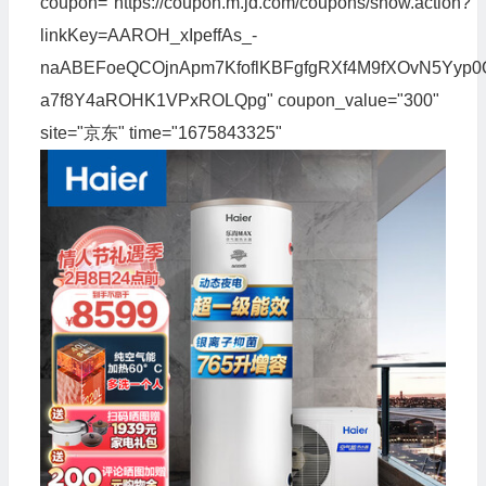
coupon="https://coupon.m.jd.com/coupons/show.action?
linkKey=AAROH_xIpeffAs_-
naABEFoeQCOjnApm7KfoflKBFgfgRXf4M9fXOvN5Yyp0
a7f8Y4aROHK1VPxROLQpg" coupon_value="300"
site="京东" time="1675843325"