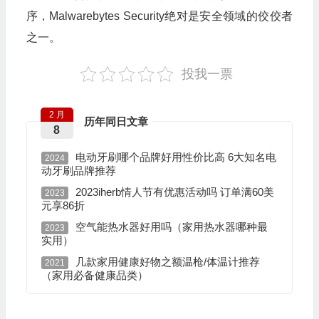
序，Malwarebytes Security绝对是安全领域的佼佼者
之一。
投我一票
2 月
历年同日文章
8
电动牙刷哪个品牌好用性价比高 6大知名电
2024
动牙刷品牌推荐
2023iherb情人节有优惠活动吗 订单满60美
2023
元享86折
空气能热水器好用吗（家用热水器哪种最
2023
实用）
几款家用健康好物之额温枪/体温计推荐
2021
（家用必备健康品类）