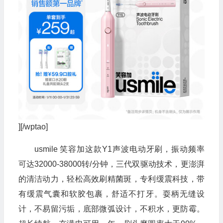
][/wptao]
usmile 笑容加这款Y1声波电动牙刷，振动频率
可达32000-38000转/分钟，三代双驱动技术，更澎湃
的清洁动力，轻松高效刷精菌斑，专利缓震科技，带
有缓震气囊和软胶包裹，舒适不打牙。耍柄无缝设
计，不易留污垢，底部微弧设计，不积水，更防霉。