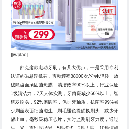
][/wptao]
舒克这款电动牙刷，有几大优点，一是采用专利
认证的磁悬浮机芯，震动频率38000次/分钟,轻轻一放
破除齿面顽固菌斑膜，清洁效率90%以上，行业认证
1级清洁力，7天人体实测，牙菌斑减少60%以上。智
研双刷头，92%磨圆率，保护牙釉质，抗菌率99%减
少刷丝表面细菌滋生，刷毛褪色提醒换刷头，减少牙
龈出血，毫秒级稳压芯片，实时监测刷牙力度，通过
生、光、震过压提醒。5种模式，2种力度，10种洁齿