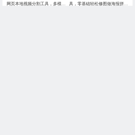
网页本地视频分割工具，多模式
具，零基础轻松修图做海报拼图
裁切高清视频且保护隐私
文创内容
Flowrite：智能邮件写作工具，
Bloop AI：帮程序员轻松搞定老
AI自动生成办公消息，减少沟通
旧代码和日常写代码的实用AI小
时间，提升办公效率
工具
上一篇
下一篇
过年别给孩子红包可以给这几类有意义的礼物
登山鞋哪个牌子质量好又实惠 7大知名品牌专业登山鞋推荐