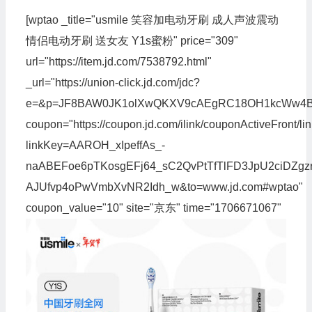
[wptao _title="usmile 笑容加电动牙刷 成人声波震动
情侣电动牙刷 送女友 Y1s蜜粉" price="309"
url="https://item.jd.com/7538792.html"
_url="https://union-click.jd.com/jdc?
e=&p=JF8BAW0JK1olXwQKXV9cAEgRC18OH1kcWw4B
coupon="https://coupon.jd.com/ilink/couponActiveFront/li
linkKey=AAROH_xIpeffAs_-
naABEFoe6pTKosgEFj64_sC2QvPtTfTlFD3JpU2ciDZgzr
AJUfvp4oPwVmbXvNR2Idh_w&to=www.jd.com#wptao"
coupon_value="10" site="京东" time="1706671067"