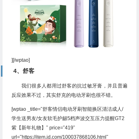
][/wptao]
4、舒客
我们很多人都用过舒客的抗过敏牙膏，并且普遍
反应效果不过，其实舒克的电动牙刷也很不错。
[wptao _title="舒客情侣电动牙刷智能换区清洁成人/
学生送男友/女友软毛护龈5档声波交互压力提醒GT2
紫【新年礼物】" price="419"
url="https://item.jd.com/100037868106.html"