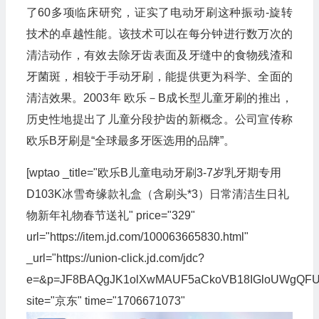
了60多项临床研究，证实了电动牙刷这种振动-旋转
技术的卓越性能。该技术可以在每分钟进行数万次的
清洁动作，有效去除牙齿表面及牙缝中的食物残渣和
牙菌斑，相较于手动牙刷，能提供更为科学、全面的
清洁效果。2003年 欧乐－B成长型儿童牙刷的推出，
历史性地提出了儿童分段护齿的新概念。公司宣传称
欧乐B牙刷是“全球最多牙医选用的品牌”。
[wptao _title="欧乐B儿童电动牙刷3-7岁乳牙期专用
D103K冰雪奇缘款礼盒（含刷头*3）日常清洁生日礼
物新年礼物春节送礼" price="329"
url="https://item.jd.com/100063665830.html"
_url="https://union-click.jd.com/jdc?
e=&p=JF8BAQgJK1olXwMAUF5aCkoVB18IGloUWgQF
site="京东" time="1706671073"