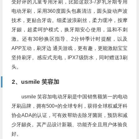
受好评的儿童专用牙刷，比如这款3-7岁乳牙期专用
电动牙刷，采用360度圆头包裹清洁，圆头旋动声波
技术，更贴合牙齿。细柔波浪刷丝，柔力缓冲，按摩
牙龈，超柔呵护模式，换牙期安心使用，温和不刺
激。还有30秒换区指导、2分钟季计时提醒，以及
APP互动，刷牙边 通关游戏，更有趣，更能激励宝宝
坚持刷牙。感应式充电，IPX7级防水，同时赠送3刷
头。
2、usmile 笑容加
usmile 笑容加电动牙刷是中国销售额第一的电动
牙刷品牌，拥有500+的全球专利，获得全球权威牙科
协会ADA的认证，可有效帮助去除牙菌斑，预防和减
少牙龈炎。其产品设计新颖、功能齐全且用户体验良
好。