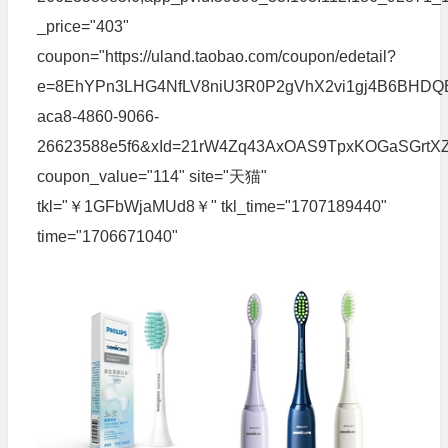
_price="403"
coupon="https://uland.taobao.com/coupon/edetail?
e=8EhYPn3LHG4NfLV8niU3R0P2gVhX2vi1gj4B6BHDQBp
aca8-4860-9066-
26623588e5f6&xId=21rW4Zq43AxOAS9TpxKOGaSGrtXZ1
coupon_value="114" site="天猫"
tkl="￥1GFbWjaMUd8￥" tkl_time="1707189440"
time="1706671040"