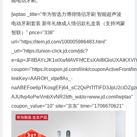
能电动牙刷。
[wptao _title="华为智选力博得情侣牙刷 智能超声波
电动牙刷套装 新年礼物成人情侣款礼盒装（支持鸿蒙
智联）" price="338"
url="https://item.jd.com/100005986483.html"
_url="https://union-click.jd.com/jdc?
e=&p=JF8BAYcJK1olXwMAVFhfCEsXAl8IGloUXAIKX
coupon="https://coupon.jd.com/ilink/couponActiveFront/li
linkKey=AAROH_xIpeffAs_-
naABEFoe6pTKosgEFj64_sC2QvPtTfTlFD3JpU2ciDZgzr
AJUfvp4oPwVmbXvNR2Idh_w&to=www.jd.com#wptao"
coupon_value="10" site="京东" time="1706670621"