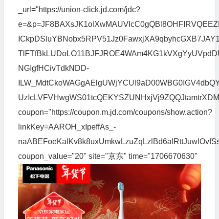
_url="https://union-click.jd.com/jdc?
e=&p=JF8BAXsJK1olXwMAUVlcC0gQBl8OHFIRVQEE
ICkpDSluYBNobx5RPV51Jz0FawxjXA9qbyhcGXB7JAY1
TlFTfBkLUDoLO11BJFJROE4WAm4KG1kVXgYyUVpdDU
NGIgfHCivTdkNDD-
ILW_MdtCkoWAGgAElgUWjYCUl9aD00WBG0IGV4dbQY
UzIcLVFVHwgWS01tcQEKYSZUNHxjVj9ZQQJtamtrXDM
coupon="https://coupon.m.jd.com/coupons/show.action?
linkKey=AAROH_xIpeffAs_-
naABEFoeKalKv8k8uxUmkwLzuZqLzlBd6aIRttJuwlOvfS
coupon_value="20" site="京东" time="1706670630"