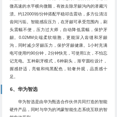
微高速的水平横向微颤，有效去除牙龈沟内的潜藏污
渍。约12000转/分钟搭配平稳叩击震动，多方位清洁
齿间污垢。智能感应压力，在牙龈可承受范围内，刷
头震幅不便，压力过大师，自动降低震幅，保护牙
龈。0.02MM尖端柔软细胞，更能深入齿缝和牙龈
沟，同时减少牙龈压力，保护牙龈健康。1小时充满
电可使用约90分钟，2分钟快充，可使用1次，不怕忘
记充电。五种刷牙模式，6种刷头，渐窄圆柱设计，
握感舒适，亮银和纯黑配色，轻奢外观，品质感十
足。
6、华为智选
华为智选是由华为甄选合作伙伴共同打造的智能
硬件产品，同时与华为的鸿蒙智能生态系统互联的智