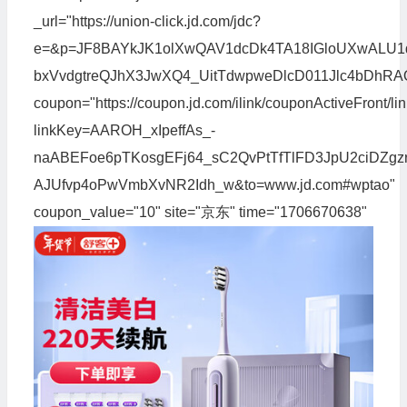
_url="https://union-click.jd.com/jdc?
e=&p=JF8BAYkJK1olXwQAV1dcDk4TA18IGloUXwAL
bxVvdgtreQJhX3JwXQ4_UitTdwpweDlcD011Jlc4bD
coupon="https://coupon.jd.com/ilink/couponActiveFront/li
linkKey=AAROH_xIpeffAs_-
naABEFoe6pTKosgEFj64_sC2QvPtTfTlFD3JpU2ciDZgzr
AJUfvp4oPwVmbXvNR2Idh_w&to=www.jd.com#wptao"
coupon_value="10" site="京东" time="1706670638"