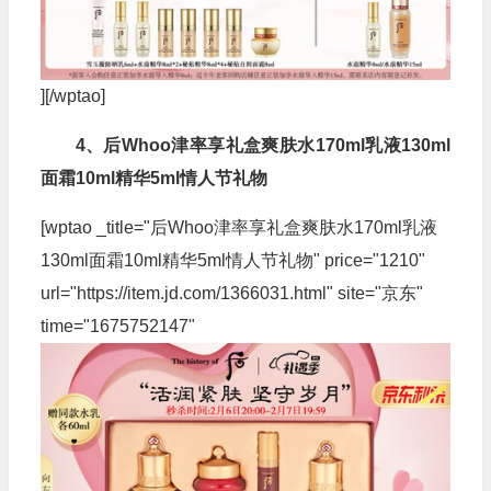
][/wptao]
4、后Whoo津率享礼盒爽肤水170ml乳液130ml
面霜10ml精华5ml情人节礼物
[wptao _title="后Whoo津率享礼盒爽肤水170ml乳液
130ml面霜10ml精华5ml情人节礼物" price="1210"
url="https://item.jd.com/1366031.html" site="京东"
time="1675752147"