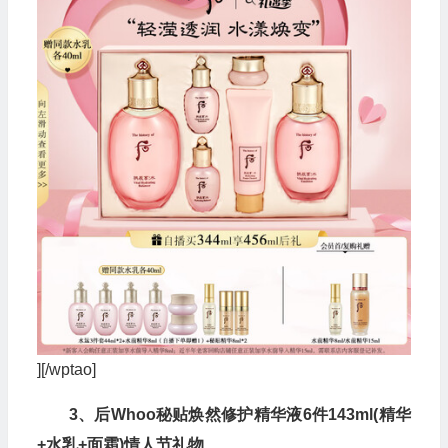
][/wptao]
3、后Whoo秘贴焕然修护精华液6件143ml(精华
+水乳+面霜)情人节礼物