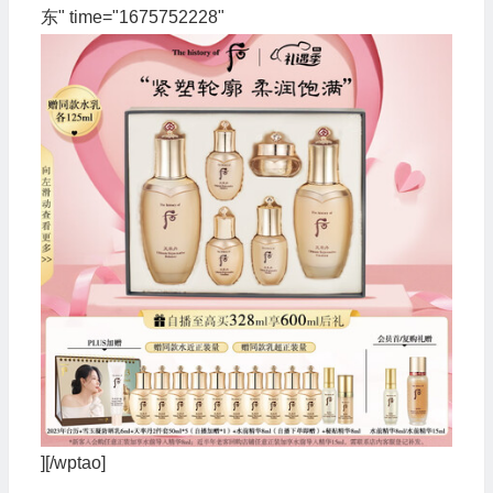
东" time="1675752228"
][/wptao]