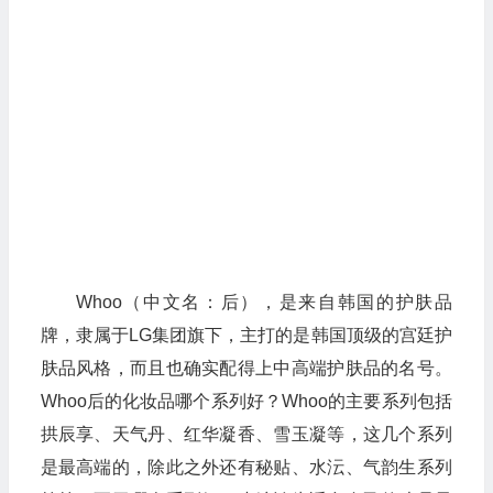
Whoo（中文名：后），是来自韩国的护肤品
牌，隶属于LG集团旗下，主打的是韩国顶级的宫廷护
肤品风格，而且也确实配得上中高端护肤品的名号。
Whoo后的化妆品哪个系列好？Whoo的主要系列包括
拱辰享、天气丹、红华凝香、雪玉凝等，这几个系列
是最高端的，除此之外还有秘贴、水沄、气韵生系列