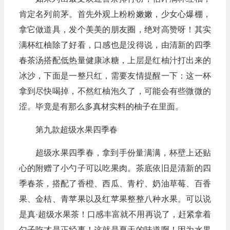
肯定名列前茅。首先外观上粉粉嫩嫩，少女心爆棚，
拿它做道具，发个美美的朋友圈，绝对高赞呀！其实
满杯红柚除了好看，口感也是没得说，由清新的四季
春茶汤搭配低热量健康冰糖，上层是红柚汁打出来的
冰沙，下面是一整只红，需要友情提醒一下：这一杯
拿到尽快喝掉，不然红柚泡久了，可能会有些微微的
涩。毕竟是有那么多真材实料的柚子在里面。
第九款超级水果四季春
超级水果四季春，拿到手份量满满，杯壁上还贴
心的附赠了小勺子可以吃果肉。茶底依旧是清新的四
季春茶，搭配了香橙、西瓜、青柠、奶油草莓、百香
果、金桔、青苹果以及红苹果整整八种水果。可以说
是真·超级水果茶！口感丰富就不用再说了，赶紧拿着
勺子吃才是正经事！这就是夏天的味道啊！因为水果