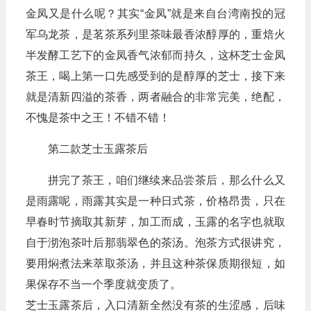
金凤又是什么呢？其实“金凤”就是来自台湾南投的冠
军乌龙茶，是茗茶系列里茶味最香浓醇厚的，重焙火
半发酵工艺下的金凤香气浓郁而持久，这杯芝士金凤
茶王，喝上第一口先感受到的是醇厚的芝士，接下来
就是清新四溢的茶香，两者融合的非常完美，绝配，
不愧是茶中之王！不错不错！
第二款芝士玉露茶后
拼完了茶王，咱们继续来品尝茶后，那么什么又
是雨露呢，雨露其实是一种日式茶，价格昂贵，只在
早春时节摘取其新芽，加工而成，玉露的名字也就取
自于沏泡茶叶后那翡翠色的茶汤。泡茶方式很讲究，
要用焖煮法来萃取茶汤，并且这种茶保质期很短，如
果保存不当一个季度就变质了。
芝士玉露茶后，入口清新全然没有茶的生涩感，后味