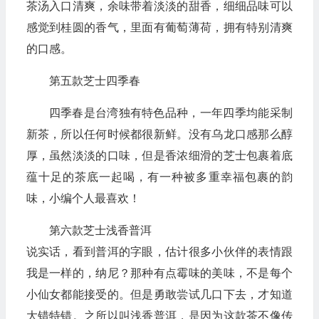
茶汤入口清爽，余味带着淡淡的甜香，细细品味可以
感觉到桂圆的香气，里面有葡萄薄荷，拥有特别清爽
的口感。
第五款芝士四季春
四季春是台湾独有特色品种，一年四季均能采制
新茶，所以任何时候都很新鲜。没有乌龙口感那么醇
厚，虽然淡淡的口味，但是香浓细滑的芝士包裹着底
蕴十足的茶底一起喝，有一种被多重幸福包裹的韵
味，小编个人最喜欢！
第六款芝士浅香普洱
说实话，看到普洱的字眼，估计很多小伙伴的表情跟
我是一样的，纳尼？那种有点霉味的美味，不是每个
小仙女都能接受的。但是勇敢尝试几口下去，才知道
大错特错。之所以叫浅香普洱，是因为这款茶不像传