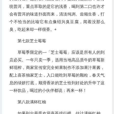
统普洱，重点萃取的是它的浅香，喝到第二口也许才
会有普洱的味道扑面而来，清淡纯冽、齿颊生香，打
个不恰当的比喻它有点像绍兴臭豆腐，闻着没那么
臭，吃起来却一样很香。+
第七款芝士莓莓
草莓季限定的—「芝士莓莓」应该是所有人的到
店必买。一年只卖一季，选用当地高品质牛奶草莓新
鲜现榨，商家宣传室完全鲜果制作不添加果汁果酱，
配上喜茶独家芝士，入口能吃到草莓的颗粒，春天气
息的绿妍打底，顺滑香浓的芝士恰到好处的升华了这
一杯饮品，喝过的小伙伴都说：再来一杯！
第八款满杯红柚
如果列出最受欢迎喜茶排行榜，估计满杯红柚，