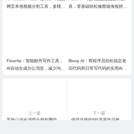
网页本地视频分割工具，多模式
具，零基础轻松修图做海报拼图
裁切高清视频且保护隐私
文创内容
Flowrite：智能邮件写作工具，
Bloop AI：帮程序员轻松搞定老
AI自动生成办公消息，减少沟通
旧代码和日常写代码的实用AI小
时间，提升办公效率
工具
上一篇
下一篇
苏州山河令演唱会都有哪些明星?什么时候举办
值得选择的9款喜茶饮品推荐（为什么很多人喝喜茶排队）