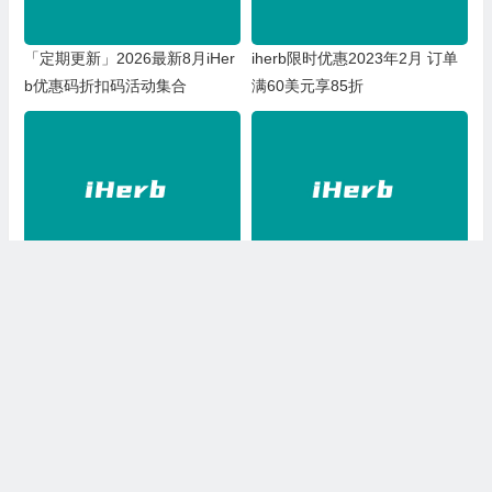
「定期更新」2026最新8月iHer
iherb限时优惠2023年2月 订单
b优惠码折扣码活动集合
满60美元享85折
2023iherb情人节有优惠活动吗
2023iherb开工大吉优惠 订单满
订单满60美元享86折
288元立减28元满488元立减88
元
上一篇
下一篇