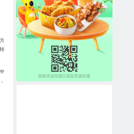
方
转
中
，