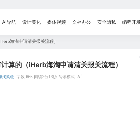
AI导航
设计美化
媒体视频
文档办公
安全隐私
编程开
iHerb海淘申请清关报关流程）
何计算的（iHerb海淘申请清关报关流程）
海淘购物
字数 665
阅读2分13秒
阅读模式