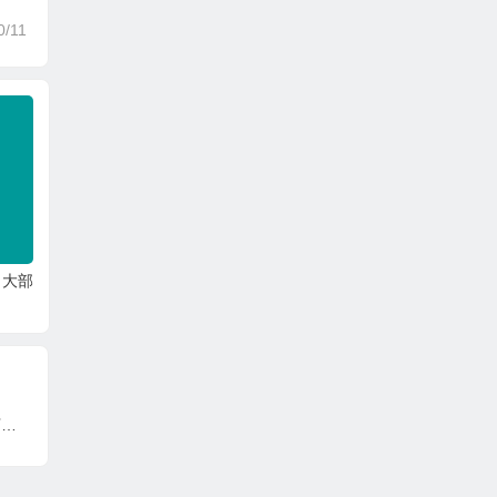
0/11
 大部
iHerb 25周年促销 – 9月天天精选75折且下单抽$50免单