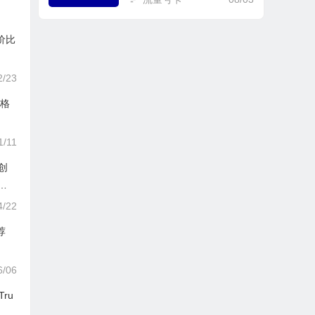
价比
2/23
价格
1/11
原创
绘
4/22
荐
6/06
Tru