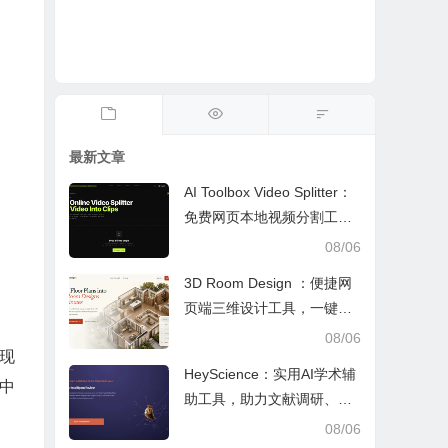
最新文章
AI Toolbox Video Splitter：
免费网页本地视频分割工
具，多模式裁切高清视频且
08/06
保护隐私
3D Room Design ：便捷网
页端三维设计工具，一键户
型建模、实时改色布景助力
08/06
现
装修设计
HeyScience：实用AI学术辅
中
助工具，助力文献调研、论
文审阅与日常学业研究工作
08/06