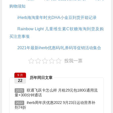
购物须知
iHerb海淘童年时光DHA小金豆到货开箱记录
Rainbow Light 儿童维生素C软糖海淘到货及购
买注意事项
2021年最新iherb优惠码/礼券码等促销活动集合
投我一票
9 月
历年同日文章
22
联通飞跃卡怎么样 月租29元包180G通用流
2025
量+300分钟通话
iherb周年庆优惠2022 9月23日运动营养补
2022
剂74折