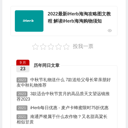
2022最新iHerb海淘攻略图文教
程 解读iHerb海淘购物须知
投我一票
9 月
历年同日文章
23
中秋节礼物送什么 7款送给父母长辈亲朋好
2023
友中秋礼物推荐
3款适合中秋节赏月的高品质天文望远镜推
2023
荐2023
iHerb每日优惠 - 麦卢卡蜂蜜限时75折优惠
2021
南通芦稷属于什么农作物？又名甜高粱长
2021
相似甘蔗