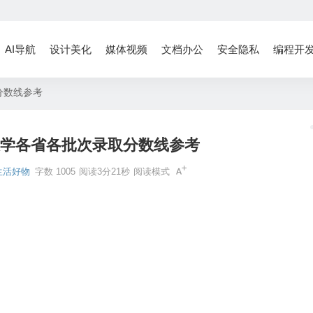
AI导航
设计美化
媒体视频
文档办公
安全隐私
编程开
取分数线参考
清华大学各省各批次录取分数线参考
生活好物
字数 1005
阅读3分21秒
阅读模式