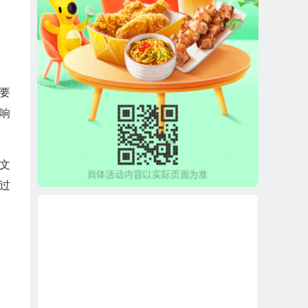
要
响
文
过