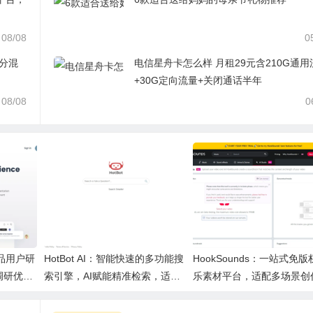
08/08
0
拆分混
电信星舟卡怎么样 月租29元含210G通用
+30G定向流量+关闭通话半年
08/08
0
产品用户研
HotBot AI：智能快速的多功能搜
HookSounds：一站式免版
调研优化
索引擎，AI赋能精准检索，适配
乐素材平台，适配多场景创
日常多场景
心又合规