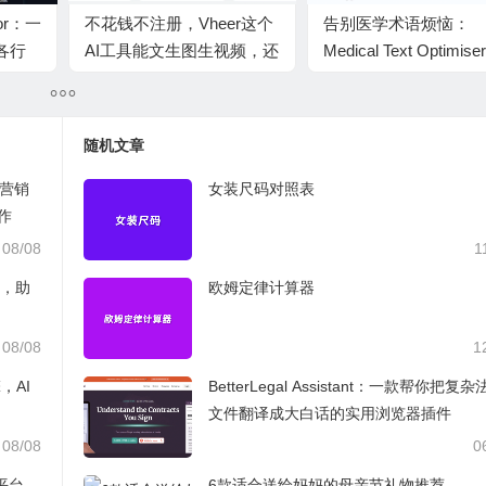
ator：一
不花钱不注册，Vheer这个
告别医学术语烦恼：
各行
AI工具能文生图生视频，还
Medical Text Optimis
I工具
能轻松修图剪视频
款工具让医疗健康信息
变通俗易懂
随机文章
AI营销
女装尺码对照表
作
08/08
1
台，助
欧姆定律计算器
08/08
1
，AI
BetterLegal Assistant：一款帮你把复
文件翻译成大白话的实用浏览器插件
08/08
0
材平台，
6款适合送给妈妈的母亲节礼物推荐