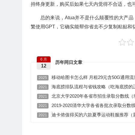
持终身更新，购买后如果七天内觉得不合适，也
总的来说，Atua并不是什么颠覆性的大产
繁使用GPT，它确实能帮你省去不少复制粘贴和
6 月
历年同日文章
12
移动哈图卡怎么样 月租29元含50G通用流
2025
海底捞排队流程与省钱攻略（吃海底捞的
2021
北京大学2020年各省市招生录取分数线
2021
2019-2020清华大学各省各批次录取分数
2021
迪卡侬值得买的六款夏季运动鞋服推荐（
2021