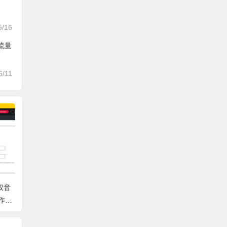
5/16
流量
6/11
权音
作省