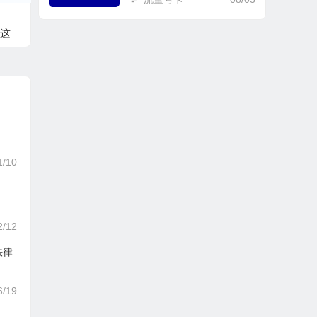
er这
秒
1/10
2/12
杂法律
6/19