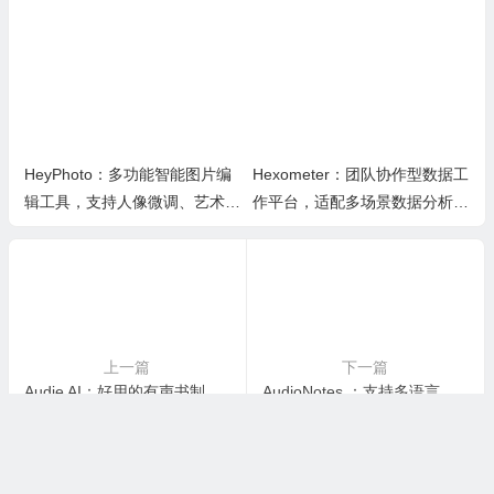
实时改色布景助力装修设计
与日常学业研究工作
HeyPhoto：多功能智能图片编
Hexometer：团队协作型数据工
辑工具，支持人像微调、艺术创
作平台，适配多场景数据分析、
作与日常隐私防护
高效办公与企业安全管控
上一篇
下一篇
Audie AI：好用的有声书制作工具，低成本快速将文字转语音，支持克隆专属声音
AudioNotes ：支持多语言语音转文字，一键生成结构化笔记
©2019-2025. 版权所有
优品评测
/
网站地图
/
关于我们
/
苏ICP备