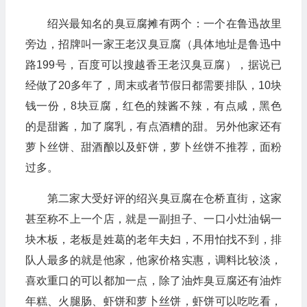
绍兴最知名的臭豆腐摊有两个：一个在鲁迅故里
旁边，招牌叫一家王老汉臭豆腐（具体地址是鲁迅中
路199号，百度可以搜越香王老汉臭豆腐），据说已
经做了20多年了，周末或者节假日都需要排队，10块
钱一份，8块豆腐，红色的辣酱不辣，有点咸，黑色
的是甜酱，加了腐乳，有点酒糟的甜。另外他家还有
萝卜丝饼、甜酒酿以及虾饼，萝卜丝饼不推荐，面粉
过多。
第二家大受好评的绍兴臭豆腐在仓桥直街，这家
甚至称不上一个店，就是一副担子、一口小灶油锅一
块木板，老板是姓葛的老年夫妇，不用怕找不到，排
队人最多的就是他家，他家价格实惠，调料比较淡，
喜欢重口的可以都加一点，除了油炸臭豆腐还有油炸
年糕、火腿肠、虾饼和萝卜丝饼，虾饼可以吃吃看，