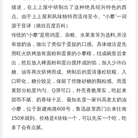
描述，在上上屋中研制出了这种绝具绍兴特色的西
点。由于上上屋和风味独特而流传至今。“小攀’一词
源于音译（摘自百度百科）
传统的“小攀”是用鸡蛋、杂粮、水果浆等为选料,并没
有放奶油，做出了类似于蛋挞的口感。具体做法是先
用旺火烘烤放有面粉和蛋黄的小攀模，结成碗形后拿
出，然后放入稀面粉和蛋白搅拌成的馅，加入少许白
糖、油等再次烘烤而成。烤制后的蛋清蓬松软糯、入
口即化，糖分较足，保留了些微砂糖的颗粒感。而蛋
黄部分粘度均匀、Q弹可口，外壳香脆厚实，吃起来
甜而不腻、奶香味十足。最知名度一家叫高老太奶油
小攀，位于新建南路608号，鲁迅故里西门出来往南
150米就到。价格是4块钱一个，可以先买一个吃，吃
多了会有点腻。