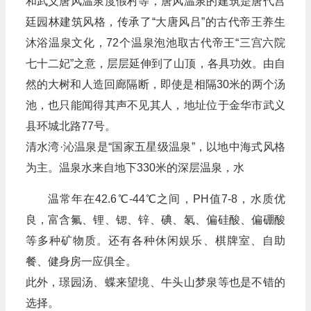
和武义唐风温泉度假村等，唐风温泉的建筑是唐代宫
廷园林建筑风格，传承了“大唐风吕”的古代帝王养生
沐浴温泉文化，72个温泉泡池取古代帝王“三宫六院
七十二妃”之意，层层延伸到了山顶，各具功效。由自
然的大树和人造回廊隔断，即使是相隔30米的两个汤
池，也只能闻得其声不见其人，地址位于金华市武义
县环城北路77号。
清水湾·沁温泉是“国家五星级温泉”，以地中海式风格
为主。温泉水来自地下330米的深层温泉，水
温常年在42.6℃-44℃之间，PH值7-8，水质优
良，富含氟、锂、锶、锌、碘、氡、偏硅酸、偏硼酸
等多种矿物质。还有各种休闲娱乐、棋牌室、自助
餐、健身房一应俱全。
此外，璟园汤、蝶来望境、牛头山梦泉等也是不错的
选择。