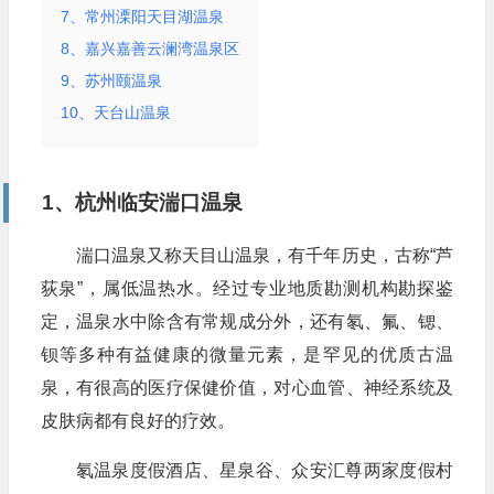
7、常州溧阳天目湖温泉
8、嘉兴嘉善云澜湾温泉区
9、苏州颐温泉
10、天台山温泉
1、杭州临安湍口温泉
湍口温泉又称天目山温泉，有千年历史，古称“芦
荻泉”，属低温热水。经过专业地质勘测机构勘探鉴
定，温泉水中除含有常规成分外，还有氡、氟、锶、
钡等多种有益健康的微量元素，是罕见的优质古温
泉，有很高的医疗保健价值，对心血管、神经系统及
皮肤病都有良好的疗效。
氡温泉度假酒店、星泉谷、众安汇尊两家度假村