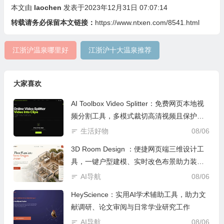
本文由
laochen
发表于2023年12月31日 07:07:14
转载请务必保留本文链接：
https://www.ntxen.com/8541.html
江浙沪温泉哪里好
江浙沪十大温泉推荐
大家喜欢
AI Toolbox Video Splitter：免费网页本地视
频分割工具，多模式裁切高清视频且保护隐
私
生活好物
08/06
3D Room Design ：便捷网页端三维设计工
具，一键户型建模、实时改色布景助力装修
设计
AI导航
08/06
HeyScience：实用AI学术辅助工具，助力文
献调研、论文审阅与日常学业研究工作
AI导航
08/06