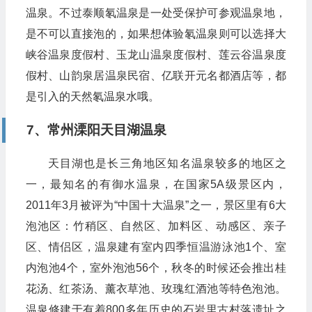
温泉。不过泰顺氡温泉是一处受保护可参观温泉地，
是不可以直接泡的，如果想体验氡温泉则可以选择大
峡谷温泉度假村、玉龙山温泉度假村、莲云谷温泉度
假村、山韵泉居温泉民宿、亿联开元名都酒店等，都
是引入的天然氡温泉水哦。
7、常州溧阳天目湖温泉
天目湖也是长三角地区知名温泉较多的地区之
一，最知名的有御水温泉，在国家5A级景区内，
2011年3月被评为“中国十大温泉”之一，景区里有6大
泡池区：竹稍区、自然区、加料区、动感区、亲子
区、情侣区，温泉建有室内四季恒温游泳池1个、室
内泡池4个，室外泡池56个，秋冬的时候还会推出桂
花汤、红茶汤、薰衣草池、玫瑰红酒池等特色泡池。
温泉修建于有着800多年历史的石岩里古村落遗址之