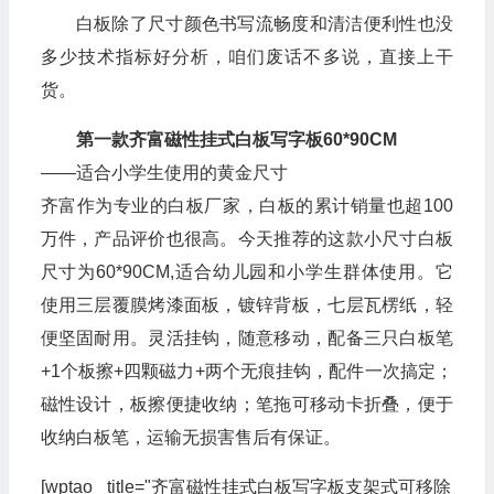
白板除了尺寸颜色书写流畅度和清洁便利性也没
多少技术指标好分析，咱们废话不多说，直接上干
货。
第一款齐富磁性挂式白板写字板60*90CM
——适合小学生使用的黄金尺寸
齐富作为专业的白板厂家，白板的累计销量也超100
万件，产品评价也很高。今天推荐的这款小尺寸白板
尺寸为60*90CM,适合幼儿园和小学生群体使用。它
使用三层覆膜烤漆面板，镀锌背板，七层瓦楞纸，轻
便坚固耐用。灵活挂钩，随意移动，配备三只白板笔
+1个板擦+四颗磁力+两个无痕挂钩，配件一次搞定；
磁性设计，板擦便捷收纳；笔拖可移动卡折叠，便于
收纳白板笔，运输无损害售后有保证。
[wptao _title="齐富磁性挂式白板写字板支架式可移除