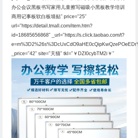
办公会议黑板书写家用儿童擦写磁吸小黑板教学培训
商用记事板软白板墙贴" price="25"
url="https://detail.tmall.com/item.htm?
id=18685656868" _url="https://s.click.taobao.com/t?
e=m%3D2%26s%3DcUxCdO9aHE0cQipKwQzePOeEDrYVVa64
_price="42" site="天猫" tkl="￥DZI0cybTM2i￥"