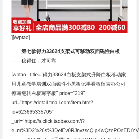
][/wptao]
第七款得力33624支架式可移动双面磁性白板
——稳得住，才可靠
[wptao _title="得力33624白板支架式升降白板移动家
用儿童教学培训双面磁性小黑板记事看板留言办公可
擦写翻转白板写字板" price="219"
url="https://detail.tmall.com/item.htm?
id=623665335705"
_url="https://s.click.taobao.com/t?
e=m%3D2%26s%3DefEv0RJnvzscQipKwQzePOeEDrYVVa64