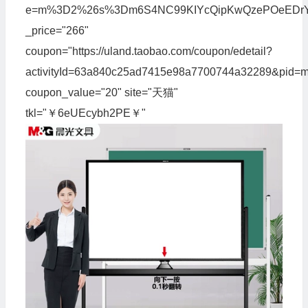
e=m%3D2%26s%3Dm6S4NC99KIYcQipKwQzePOeEDrYVVa6
_price="266"
coupon="https://uland.taobao.com/coupon/edetail?
activityId=63a840c25ad7415e98a7700744a32289&pid
coupon_value="20" site="天猫"
tkl="￥6eUEcybh2PE￥"