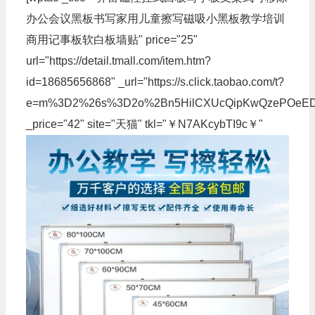
办公会议黑板书写家用儿童擦写磁吸小黑板教学培训
商用记事板软白板墙贴" price="25"
url="https://detail.tmall.com/item.htm?
id=18685656868" _url="https://s.click.taobao.com/t?
e=m%3D2%26s%3D2o%2Bn5HilCXUcQipKwQzePOeEDrYVV
_price="42" site="天猫" tkl="￥N7AKcybTI9c￥"