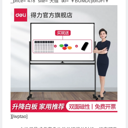
_price="478" site="天猫" tkl="￥BUMDcybhJFi￥"
][/wptao]