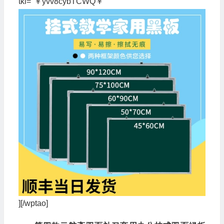
tkl="￥yvv8cybTCWQ￥"
][/wptao]