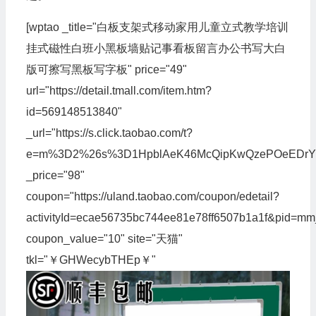
[wptao _title="白板支架式移动家用儿童立式教学培训
挂式磁性白班小黑板墙贴记事看板留言办公书写大白
版可擦写黑板写字板" price="49"
url="https://detail.tmall.com/item.htm?
id=569148513840"
_url="https://s.click.taobao.com/t?
e=m%3D2%26s%3D1HpblAeK46McQipKwQzePOeEDrYVVa64
_price="98"
coupon="https://uland.taobao.com/coupon/edetail?
activityId=ecae56735bc744ee81e78ff6507b1a1f&pid=
coupon_value="10" site="天猫"
tkl="￥GHWecybTHEp￥"