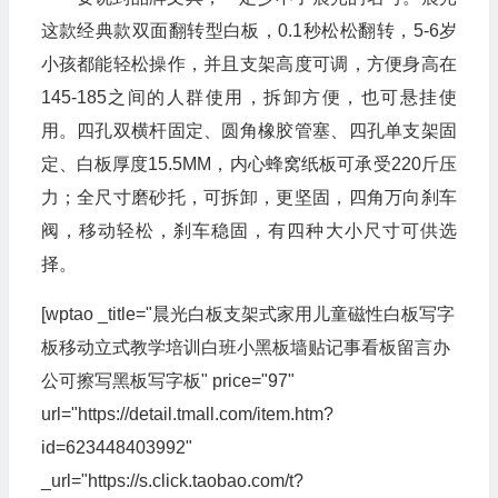
这款经典款双面翻转型白板，0.1秒松松翻转，5-6岁
小孩都能轻松操作，并且支架高度可调，方便身高在
145-185之间的人群使用，拆卸方便，也可悬挂使
用。四孔双横杆固定、圆角橡胶管塞、四孔单支架固
定、白板厚度15.5MM，内心蜂窝纸板可承受220斤压
力；全尺寸磨砂托，可拆卸，更坚固，四角万向刹车
阀，移动轻松，刹车稳固，有四种大小尺寸可供选
择。
[wptao _title="晨光白板支架式家用儿童磁性白板写字
板移动立式教学培训白班小黑板墙贴记事看板留言办
公可擦写黑板写字板" price="97"
url="https://detail.tmall.com/item.htm?
id=623448403992"
_url="https://s.click.taobao.com/t?