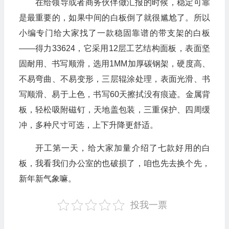
在给领导或者商务伙伴做汇报的时候，稳定可靠
是最重要的，如果中间的白板倒了就很尴尬了。所以
小编专门给大家找了一款稳固靠谱的带支架的白板
——得力33624，它采用12层工艺结构面板，表面坚
固耐用、书写顺滑，选用1MM加厚碳钢架，硬度高、
不易弯曲、不易变形，三层辊涂处理，表面光滑、书
写顺滑、易于上色，书写60天擦拭没有痕迹。金属背
板，轻松吸附磁钉，天地盖包装，三重保护、四周缓
冲，多种尺寸可选，上下升降更舒适。
开工第一天，给大家加量介绍了七款好用的白
板，我看我们办公室的也破损了，咱也先去换个先，
新年新气象嘛。
投我一票