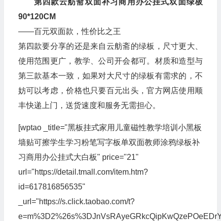
第四款云舫斋双面补习商用办公挂式双面绿板
90*120CM
——百元双面款，性价比之王
第四款要分享的还是来自云舫斋的绿板，尺寸更大、
使用范围更广，教学、公司开会都可。材质和造型与
第三款基本一致，如果对大尺寸的绿板有需求的，不
妨可以考虑，价格也只要百元出头，官方网店使用顺
丰快递上门，送货速度和服务无需担心。
[wptao _title="黑板挂式家用儿童磁性教学培训小黑板
墙贴可擦学生学习粉笔写字板单双面教师涂鸦绿板补
习商用办公挂式大白板" price="21"
url="https://detail.tmall.com/item.htm?
id=617816856535"
_url="https://s.click.taobao.com/t?
e=m%3D2%26s%3DJnVsRAyeGRkcQipKwQzePOeEDrYVVa6