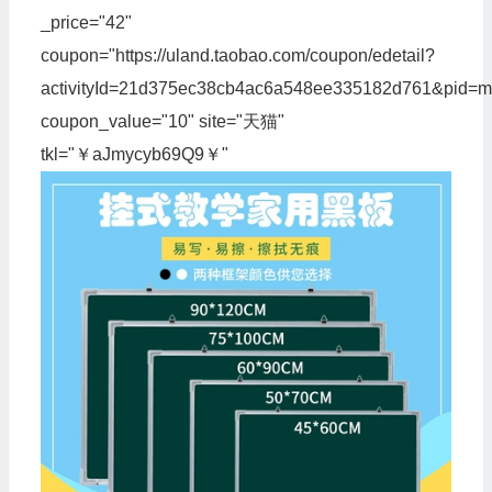
_price="42"
coupon="https://uland.taobao.com/coupon/edetail?
activityId=21d375ec38cb4ac6a548ee335182d761&pid
coupon_value="10" site="天猫"
tkl="￥aJmycyb69Q9￥"