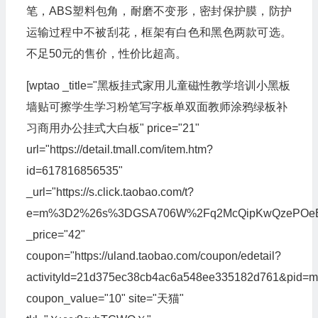
笔，ABS塑料包角，耐磨不变形，密封保护膜，防护
运输过程中不被刮花，框架有白色和黑色两款可选。
不足50元的售价，性价比超高。
[wptao _title="黑板挂式家用儿童磁性教学培训小黑板
墙贴可擦学生学习粉笔写字板单双面教师涂鸦绿板补
习商用办公挂式大白板" price="21"
url="https://detail.tmall.com/item.htm?
id=617816856535"
_url="https://s.click.taobao.com/t?
e=m%3D2%26s%3DGSA706W%2Fq2McQipKwQzePOeEDrYVVa
_price="42"
coupon="https://uland.taobao.com/coupon/edetail?
activityId=21d375ec38cb4ac6a548ee335182d761&pid
coupon_value="10" site="天猫"