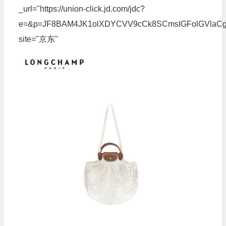
_url="https://union-click.jd.com/jdc?
e=&p=JF8BAM4JK1olXDYCVV9cCk8SCmsIGFolGVla
site="京东"