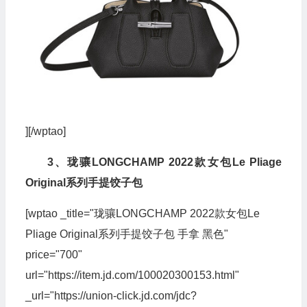
][/wptao]
3、珑骧LONGCHAMP 2022款女包Le Pliage
Original系列手提饺子包
[wptao _title="珑骧LONGCHAMP 2022款女包Le
Pliage Original系列手提饺子包 手拿 黑色"
price="700"
url="https://item.jd.com/100020300153.html"
_url="https://union-click.jd.com/jdc?