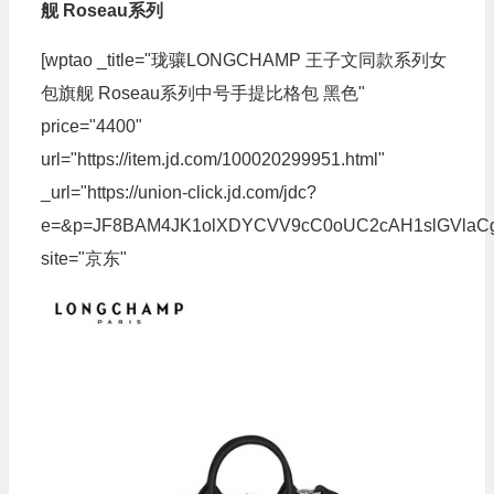
舰 Roseau系列
[wptao _title="珑骧LONGCHAMP 王子文同款系列女
包旗舰 Roseau系列中号手提比格包 黑色"
price="4400"
url="https://item.jd.com/100020299951.html"
_url="https://union-click.jd.com/jdc?
e=&p=JF8BAM4JK1olXDYCVV9cC0oUC2cAH1slGVla
site="京东"