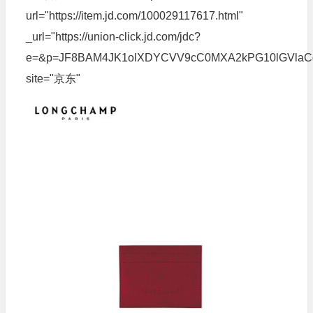
url="https://item.jd.com/100029117617.html"
_url="https://union-click.jd.com/jdc?
e=&p=JF8BAM4JK1olXDYCVV9cC0MXA2kPG10lGVla
site="京东"