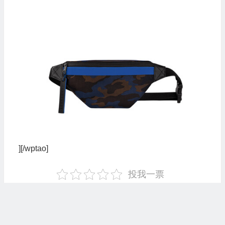
][/wptao]
投我一票
9 月
历年同日文章
26