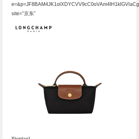
e=&p=JF8BAM4JK1olXDYCVV9cC0oVAm4IH1klGVlaC
site="京东"
][/wptao]