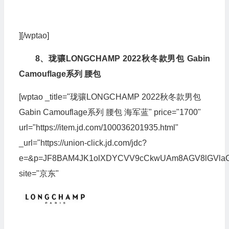
][/wptao]
8、珑骧LONGCHAMP 2022秋冬款男包 Gabin
Camouflage系列 腰包
[wptao _title="珑骧LONGCHAMP 2022秋冬款男包
Gabin Camouflage系列 腰包 海军蓝" price="1700"
url="https://item.jd.com/100036201935.html"
_url="https://union-click.jd.com/jdc?
e=&p=JF8BAM4JK1olXDYCVV9cCkwUAm8AGV8lGVla
site="京东"