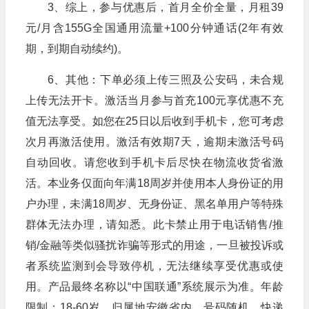
3、综上，参与优惠后，首月全价全量，月租39
元/月含155G全国通用流量+100分钟通话(2年有效
期，到期自动续约)。
6、其他：下单必须上传三照及公安码，未合规
上传无法开卡。激活当月参与首充100元享优惠不充
值无法享受。如您在25日以后收到手机卡，您可考虑
次月再激活使用。激活有效期7天，逾期未激活号码
自动回收。请您收到手机卡后尽快在物流收货省激
活。本业务仅面向年满18周岁并使用本人身份证的用
户办理，未满18周岁、无身份证、黑名单用户等特殊
群体无法办理，请知悉。此卡禁止用于电话销售/推
销/金融等类似骚扰诈骗等形式的用途，一旦被投诉或
者系统监测到会导致停机，无法继续享受优惠或使
用。产品最终名称以“中国联通”系统展示为准。年龄
限制：18-60岁。归属地安徽省内，号码随机。快递