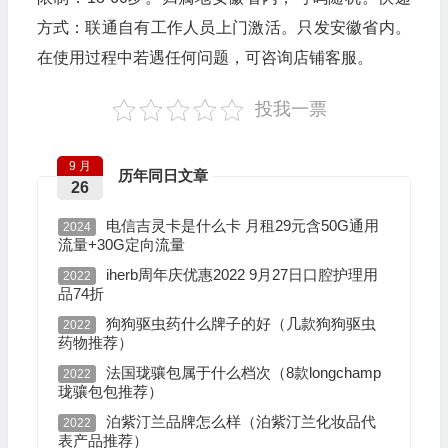
方式：联通自有工作人员上门激活。只发安徽省内。
在使用过程中若遇任何问题，可咨询店铺客服。
投我一票
9 月
历年同日文章
26
电信吉灵卡是什么卡 月租29元含50G通用
2024
流量+30G定向流量
iherb周年庆优惠2022 9月27日口腔护理用
2022
品74折
狗狗驱虫药什么牌子的好（几款狗狗驱虫
2022
药物推荐）
法国珑骧包属于什么档次（8款longchamp
2022
珑骧包包推荐）
泊紫汀兰品牌怎么样（泊紫汀兰化妆品代
2022
表产品推荐）