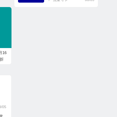
月16
7折
3/05
绘变