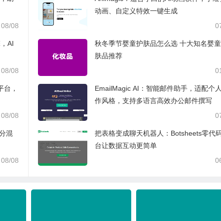
动画、自定义特效一键生成
08/08
0
，AI
秋冬季节婴童护肤品怎么选 十大知名婴
肤品推荐
08/08
0
材平台，
EmailMagic AI：智能邮件助手，适配个
作风格，支持多语言高效办公邮件撰写
08/08
0
拆分混
把表格变成聊天机器人：Botsheets零代
台让数据互动更简单
08/08
0