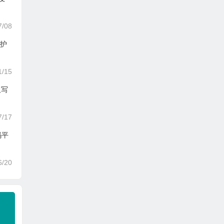
7/08
童护
1/15
人写
7/17
码平
6/20