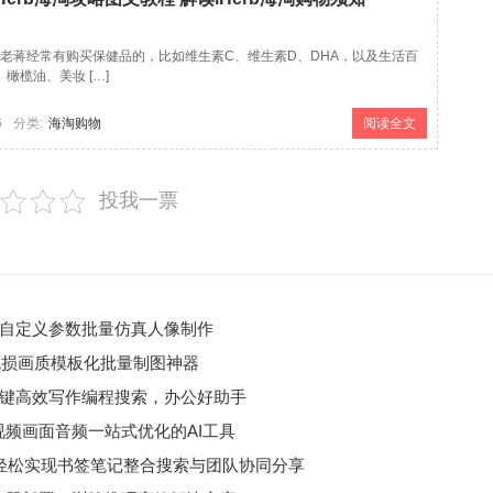
商家老蒋经常有购买保健品的，比如维生素C、维生素D、DHA，以及生活百
橄榄油、美妆 […]
6
分类:
海淘购物
阅读全文
投我一票
成工具，自定义参数批量仿真人像制作
工具，无损画质模板化批量制图神器
具，一键高效写作编程搜索，办公好助手
，视频画面音频一站式优化的AI工具
工具，轻松实现书签笔记整合搜索与团队协同分享