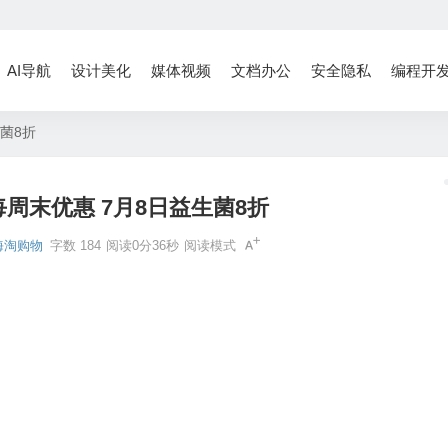
AI导航
设计美化
媒体视频
文档办公
安全隐私
编程开
生菌8折
/每周末优惠 7月8日益生菌8折
海淘购物
字数 184
阅读0分36秒
阅读模式