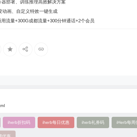
I无服务器部署、训练推理高效解决方案
手绘变动画、自定义特效一键生成
用流量+300G成都流量+300分钟通话+2个会员
tml
iherb折扣码
iherb每日优惠
iherb礼券码
iHerb每
生菌优惠