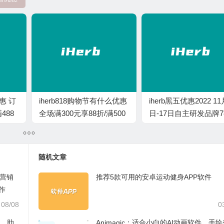
优惠 订
iherb818购物节有什么优惠
iherb黑五优惠2022 11
488
全场满300元享88折/满500
日-17日自主研发品牌
元享78折
随机文章
AI营销
推荐5款可用的安卓运动健身APP软件
作
08/08
0
台，助
Animagic：适合小白的AI动画软件，手