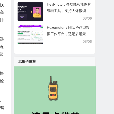
HeyPhoto：多功能智能图片
候
编辑工具，支持人像微调、
，高
艺术创作与日常隐私防护
08/06
排
Hexometer：团队协作型数
据工作平台，适配多场景数
选
据分析、高效办公与企业安
08/06
全管控
逐
级
流量卡推荐
快
检
化、
编