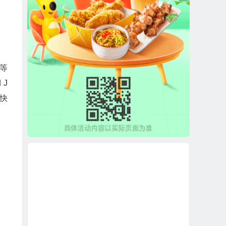
等
J
快