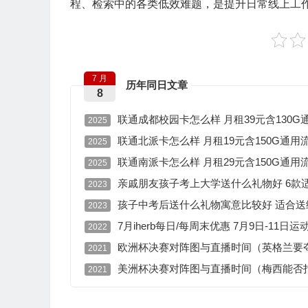
程、检索中的各类低效难题，是提升日常线上工
7 月
历年同日文章
8
联通成都校园卡怎么样 月租39元含130G通
2025
联通北派卡怎么样 月租19元含150G通用流
2025
联通南派卡怎么样 月租29元含150G通用流
2025
亲戚朋友孩子考上大学送什么礼物好 6款
2023
孩子中考后送什么礼物寓意比较好 适合
2023
7月iherb每日/每周末优惠 7月9日-11日
2022
欧洲杯决赛对阵图与直播时间（英格兰要
2021
美洲杯决赛对阵图与直播时间（梅西能否
2021