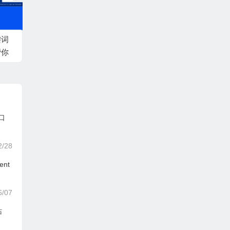
键词
帮你
口
2/28
nt
6/07
站