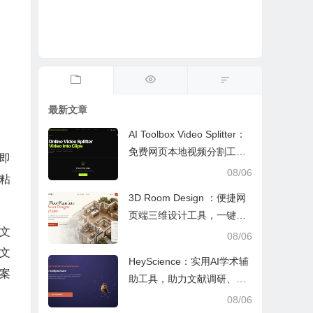
最新文章
AI Toolbox Video Splitter：
免费网页本地视频分割工
，即
具，多模式裁切高清视频且
08/06
制粘
保护隐私
3D Room Design ：便捷网
页端三维设计工具，一键户
文
型建模、实时改色布景助力
08/06
装修设计
文
HeyScience：实用AI学术辅
案
助工具，助力文献调研、论
文审阅与日常学业研究工作
08/06