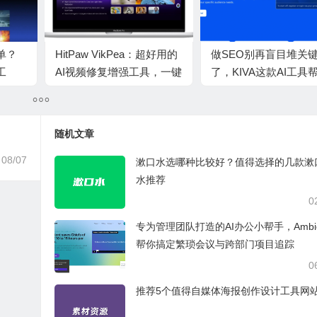
单？
HitPaw VikPea：超好用的
做SEO别再盲目堆关
工
AI视频修复增强工具，一键
了，KIVA这款AI工具
音乐视
放大至4K/8K，轻松修复老
精准定位流量
旧模糊视频
随机文章
08/07
漱口水选哪种比较好？值得选择的几款漱
水推荐
0
专为管理团队打造的AI办公小帮手，Ambie
帮你搞定繁琐会议与跨部门项目追踪
0
推荐5个值得自媒体海报创作设计工具网