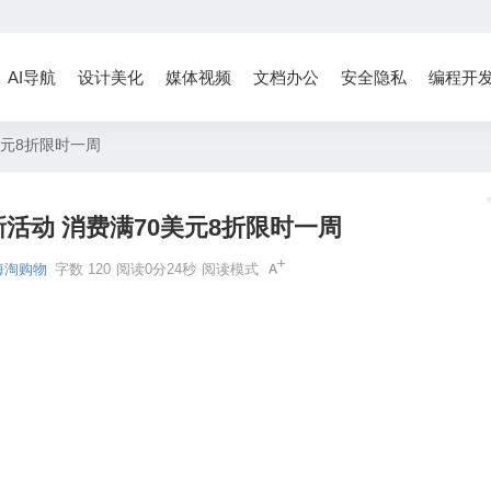
AI导航
设计美化
媒体视频
文档办公
安全隐私
编程开
0美元8折限时一周
b最新活动 消费满70美元8折限时一周
海淘购物
字数 120
阅读0分24秒
阅读模式