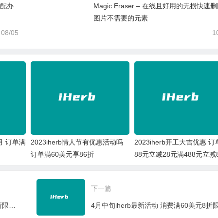
适配办
Magic Eraser – 在线且好用的无损快速
图片不需要的元素
08/05
1
2月 订单满
2023iherb情人节有优惠活动吗
2023iherb开工大吉优惠 订
订单满60美元享86折
88元立减28元满488元立减
下一篇
2022年iherb315优惠 消费满80美元78折限时十天