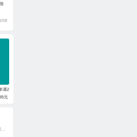
删除
0/08
单满2
88元
4月中旬iherb最新活动 消费满60美元8折限时一周