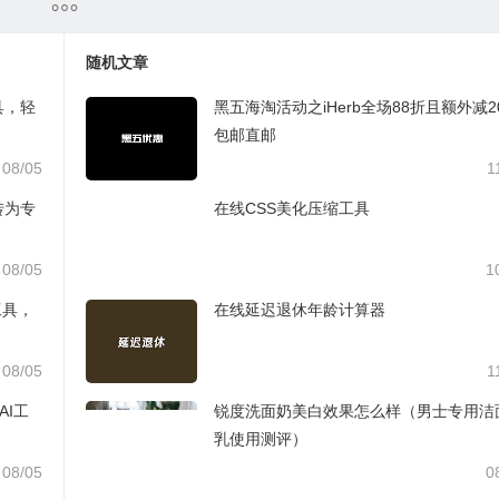
随机文章
工具，轻
黑五海淘活动之iHerb全场88折且额外减2
包邮直邮
08/05
1
拍转为专
在线CSS美化压缩工具
08/05
1
工具，
在线延迟退休年龄计算器
08/05
1
AI工
锐度洗面奶美白效果怎么样（男士专用洁
乳使用测评）
08/05
0