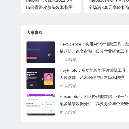
iherb周年庆优惠2022 9月
iherb818购物节有
15日骨骼皮肤头发和指甲
全场满300元享88折/满
健康补剂74折
元享78折
大家喜欢
HeyScience：实用AI学术辅助工具，
献调研、论文审阅与日常学业研究工作
AI导航
HeyPhoto：多功能智能图片编辑工具
人像微调、艺术创作与日常隐私防护
AI导航
Hexometer：团队协作型数据工作平
配多场景数据分析、高效办公与企业安
控
AI导航