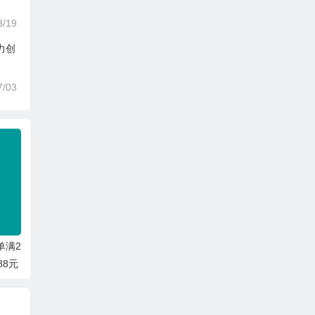
3/19
力创
7/03
单满2
88元