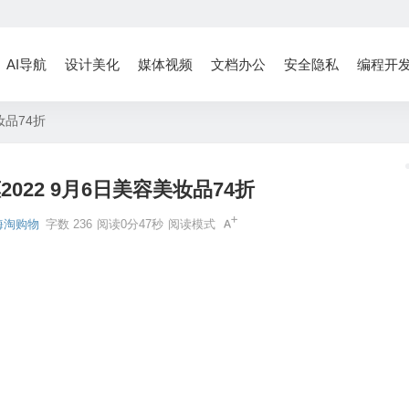
AI导航
设计美化
媒体视频
文档办公
安全隐私
编程开
妆品74折
惠2022 9月6日美容美妆品74折
海淘购物
字数 236
阅读0分47秒
阅读模式