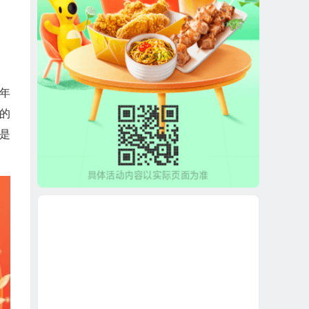
周年
的
是