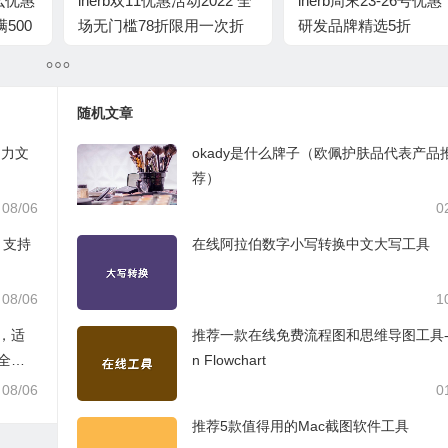
什么优惠
iherb双11优惠活动2022 全
iherb周末23-26号优惠
500
场无门槛78折限用一次折
研发品牌精选5折
扣码
随机文章
助力文
okady是什么牌子（欧佩护肤品代表产品
荐）
08/06
0
，支持
在线阿拉伯数字小写转换中文大写工具
08/06
1
台，适
推荐一款在线免费流程图和思维导图工具-
全管
n Flowchart
08/06
0
推荐5款值得用的Mac截图软件工具