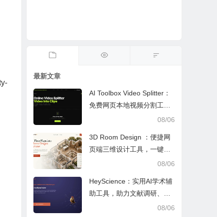
最新文章
y-
AI Toolbox Video Splitter：
免费网页本地视频分割工
具，多模式裁切高清视频且
08/06
保护隐私
3D Room Design ：便捷网
页端三维设计工具，一键户
型建模、实时改色布景助力
08/06
装修设计
HeyScience：实用AI学术辅
助工具，助力文献调研、论
文审阅与日常学业研究工作
08/06