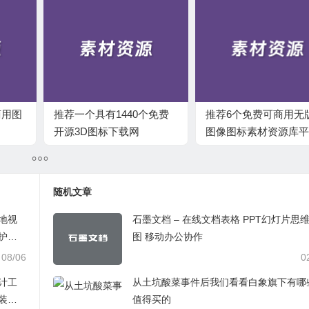
商用图
推荐一个具有1440个免费
推荐6个免费可商用无
开源3D图标下载网
图像图标素材资源库平
站-3dicons
随机文章
页本地视
石墨文档 – 在线文档表格 PPT幻灯片思
护隐
图 移动办公协作
08/06
0
设计工
从土坑酸菜事件后我们看看白象旗下有哪
装修
值得买的