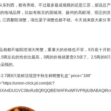
从东到西，都有养殖。不过最多最成规模的还是江苏，据说总产
名的地域品牌，比如有南京的固城湖、扬州的高邮湖、宿迁的洪
，江西鄱阳湖蟹，湖北梁子湖蟹也都不错。今天就来跟大家分享
品相都不输阳澄湖大闸蟹，重量大的价格也不菲，9月底十月初
5两左右的性价比最高，3两的价格就要贵0.5倍了。2.5两的8
快朵颐的。
4-2.7两8只装鲜活现货中秋生鲜螃蟹礼盒" price="188"
"https://union-click.jd.com/jdc?
loUXA4DUl1VC08nRzBQRQQlBENHFRxWFlVPRjtUBABAQl