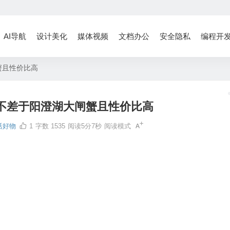
AI导航
设计美化
媒体视频
文档办公
安全隐私
编程开
蟹且性价比高
 不差于阳澄湖大闸蟹且性价比高
活好物
1
字数 1535
阅读5分7秒
阅读模式