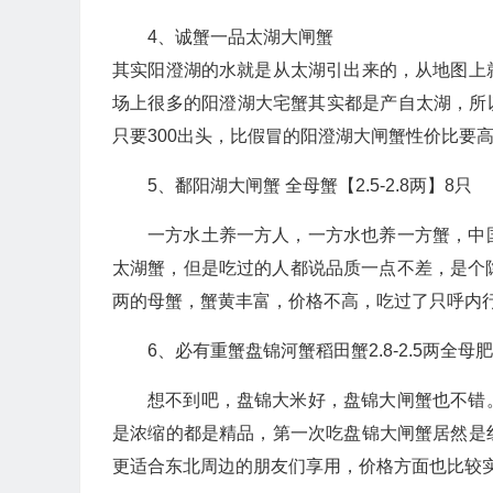
4、诚蟹一品太湖大闸蟹
其实阳澄湖的水就是从太湖引出来的，从地图上
场上很多的阳澄湖大宅蟹其实都是产自太湖，所以，
只要300出头，比假冒的阳澄湖大闸蟹性价比要
5、鄱阳湖大闸蟹 全母蟹【2.5-2.8两】8只
一方水土养一方人，一方水也养一方蟹，中
太湖蟹，但是吃过的人都说品质一点不差，是个隐藏
两的母蟹，蟹黄丰富，价格不高，吃过了只呼内
6、必有重蟹盘锦河蟹稻田蟹2.8-2.5两全母肥
想不到吧，盘锦大米好，盘锦大闸蟹也不错
是浓缩的都是精品，第一次吃盘锦大闸蟹居然是
更适合东北周边的朋友们享用，价格方面也比较