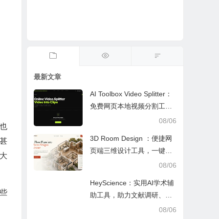
最新文章
AI Toolbox Video Splitter：
免费网页本地视频分割工
具，多模式裁切高清视频且
08/06
也
保护隐私
3D Room Design ：便捷网
甚
页端三维设计工具，一键户
大
型建模、实时改色布景助力
08/06
装修设计
HeyScience：实用AI学术辅
些
助工具，助力文献调研、论
文审阅与日常学业研究工作
08/06