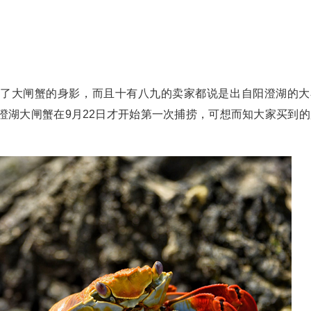
现了大闸蟹的身影，而且十有八九的卖家都说是出自阳澄湖的大
澄湖大闸蟹在9月22日才开始第一次捕捞，可想而知大家买到的