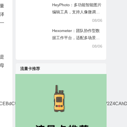
HeyPhoto：多功能智能图片
量
编辑工具，支持人像微调、
泽
艺术创作与日常隐私防护
08/06
一
Hexometer：团队协作型数
据工作平台，适配多场景数
据分析、高效办公与企业安
08/06
全管控
是
只母
流量卡推荐
RcCEBdCUoWAmcJHVgdXgIdDRsBVXtTcDpBWS9AW2Z4CAh