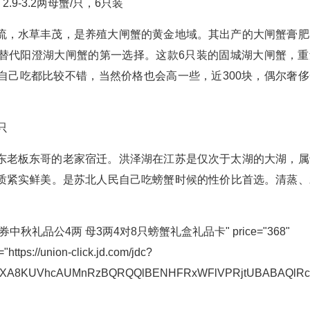
.9-3.2两母蟹/只，6只装
流，水草丰茂，是养殖大闸蟹的黄金地域。其出产的大闸蟹膏肥
替代阳澄湖大闸蟹的第一选择。这款6只装的固城湖大闸蟹，重
自己吃都比较不错，当然价格也会高一些，近300块，偶尔奢侈
只
东老板东哥的老家宿迁。洪泽湖在江苏是仅次于太湖的大湖，属
质紧实鲜美。是苏北人民自己吃螃蟹时候的性价比首选。清蒸、
礼券中秋礼品公4两 母3两4对8只螃蟹礼盒礼品卡" price="368"
"https://union-click.jd.com/jdc?
loUXA8KUVhcAUMnRzBQRQQlBENHFRxWFlVPRjtUBABAQl