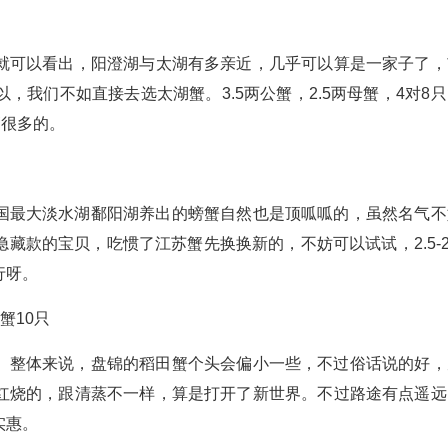
就可以看出，阳澄湖与太湖有多亲近，几乎可以算是一家子了，
我们不如直接去选太湖蟹。3.5两公蟹，2.5两母蟹，4对8只
高很多的。
国最大淡水湖鄱阳湖养出的螃蟹自然也是顶呱呱的，虽然名气不
款的宝贝，吃惯了江苏蟹先换换新的，不妨可以试试，2.5-2.
行呀。
蟹10只
。整体来说，盘锦的稻田蟹个头会偏小一些，不过俗话说的好，
红烧的，跟清蒸不一样，算是打开了新世界。不过路途有点遥远
实惠。