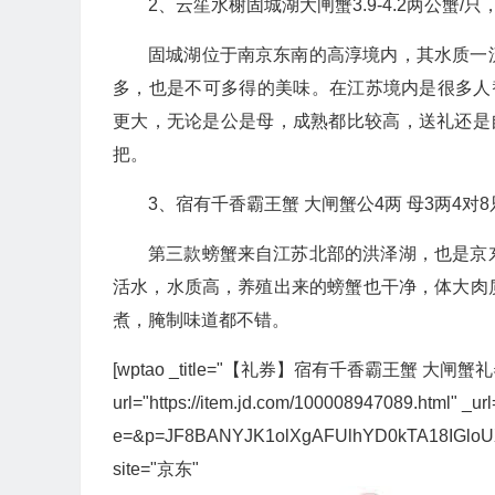
2、云笙水榭固城湖大闸蟹3.9-4.2两公蟹/只，2
固城湖位于南京东南的高淳境内，其水质一
多，也是不可多得的美味。在江苏境内是很多人
更大，无论是公是母，成熟都比较高，送礼还是
把。
3、宿有千香霸王蟹 大闸蟹公4两 母3两4对8
第三款螃蟹来自江苏北部的洪泽湖，也是京
活水，水质高，养殖出来的螃蟹也干净，体大肉
煮，腌制味道都不错。
[wptao _title="【礼券】宿有千香霸王蟹 大闸蟹
url="https://item.jd.com/100008947089.html" _url=
e=&p=JF8BANYJK1olXgAFUlhYD0kTA18IG
site="京东"