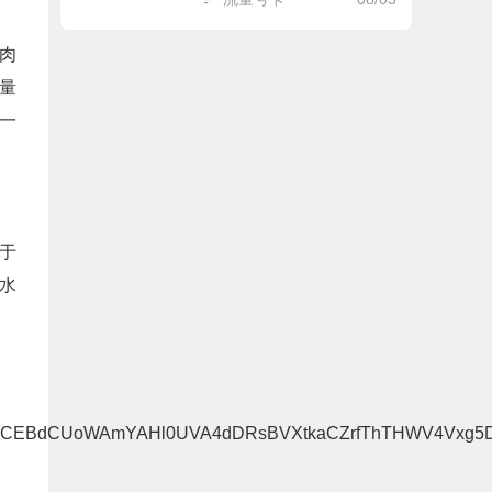
肉
量
一
于
水
RcCEBdCUoWAmYAHl0UVA4dDRsBVXtkaCZrfThTHWV4Vxg