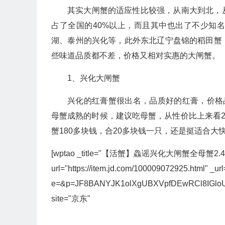
其实大闸蟹的适应性比较强，从南大到北，
占了全国的40%以上，而且其中也出了不少知
湖、泰州的兴化等，此外东北辽宁盘锦的稻田蟹
些味道品质都不差，价格又相对实惠的大闸蟹。
1、兴化大闸蟹
兴化的红膏蟹很出名，品质好的红膏，价格
母蟹成熟的时候，建议吃母蟹，从性价比上来看2.
蟹180多块钱，合20多块钱一只，还是挺适合大
[wptao _title="【活蟹】鱻谣兴化大闸蟹全母蟹2.
url="https://item.jd.com/100009072925.html" _url=
e=&p=JF8BANYJK1olXgUBXVpfDEwRCl8IG
site="京东"