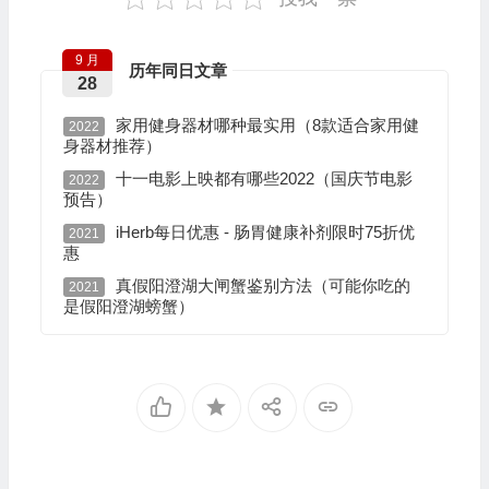
9 月
历年同日文章
28
家用健身器材哪种最实用（8款适合家用健
2022
身器材推荐）
十一电影上映都有哪些2022（国庆节电影
2022
预告）
iHerb每日优惠 - 肠胃健康补剂限时75折优
2021
惠
真假阳澄湖大闸蟹鉴别方法（可能你吃的
2021
是假阳澄湖螃蟹）