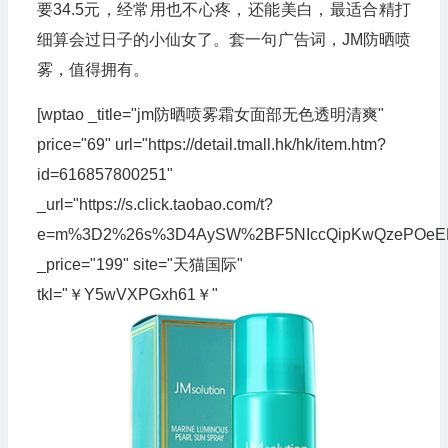
要34.5元，经常用也不心疼，还能美白，最适合精打
细算会过日子的小仙女了。套一句广告词，JM防晒喷
雾，值得拥有。
[wptao _title="jm防晒喷雾霜女面部无色透明清爽"
price="69" url="https://detail.tmall.hk/hk/item.htm?
id=616857800251"
_url="https://s.click.taobao.com/t?
e=m%3D2%26s%3D4AySW%2BF5NIccQipKwQzePOeEDrYVVa
_price="199" site="天猫国际"
tkl="￥Y5wVXPGxh61￥"