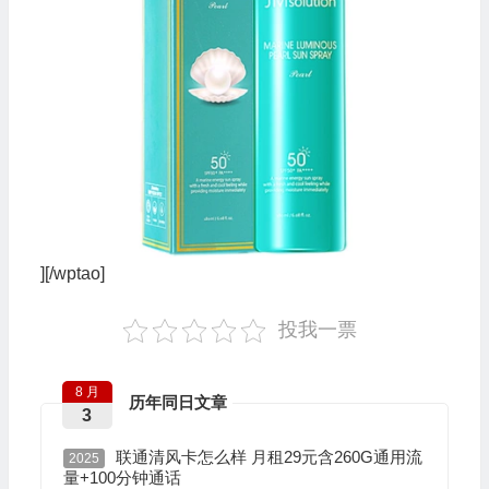
][/wptao]
投我一票
8 月
历年同日文章
3
联通清风卡怎么样 月租29元含260G通用流
2025
量+100分钟通话