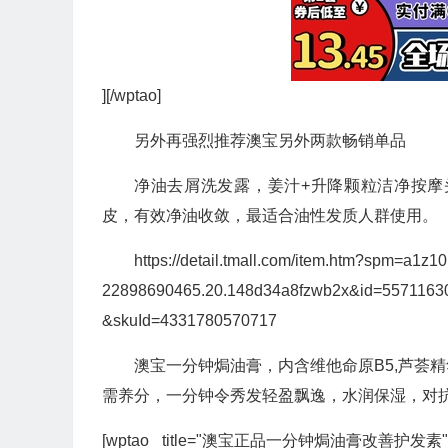
][/wptao]
另外再强烈推荐澳宝另外两款畅销单品
净油去屑洗发露，姜汁+升降颗粒洁净按
皮，有效净油收敛，最适合油性发质人群使用。
https://detail.tmall.com/item.htm?spm=a1z1
22898690465.20.148d34a8fzwb2x&id=557116
&skuId=4331780570717
澳宝一分钟焗油膏，内含维他命原B5,芦荟精
需养分，一分钟令秀发轻盈飘逸，水润保湿，对
[wptao _title="澳宝正品一分钟焗油膏改善护发素" price="33