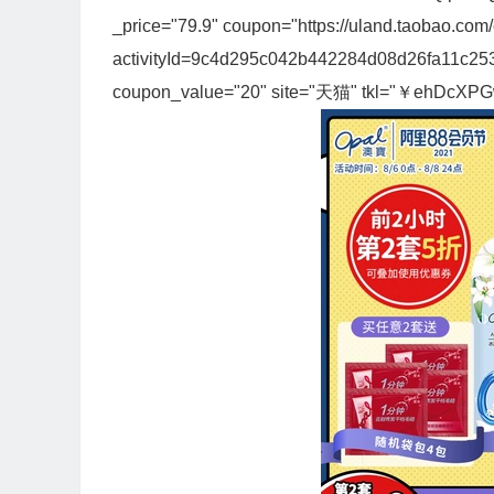
_price="79.9" coupon="https://uland.taobao.com
activityId=9c4d295c042b442284d08d26fa11c
coupon_value="20" site="天猫" tkl="￥ehDcX