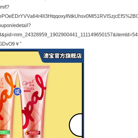
om/t?
DrYVVa64r4ll3HtqqoxyINtkUhsv0Ml51RVISzjcEfS%2BObza
oupon/edetail?
253&pid=mm_24328959_1902900441_111149650157&itemId=5
PGDvO9￥"