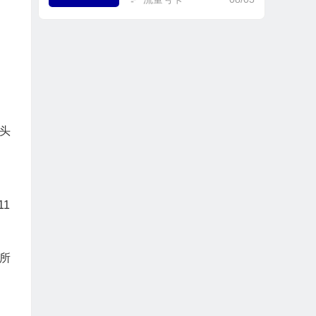
头
11
所