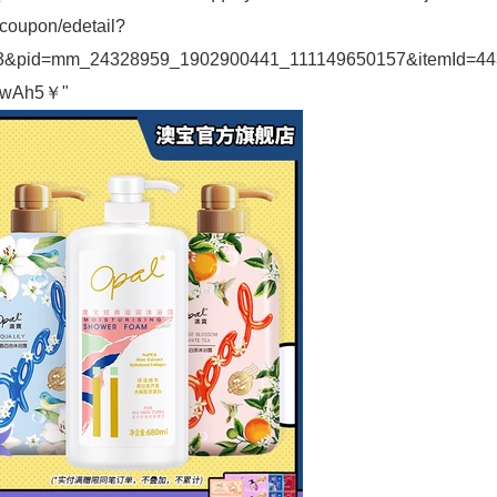
/coupon/edetail?
253&pid=mm_24328959_1902900441_111149650157&itemId=4
PGwAh5￥"