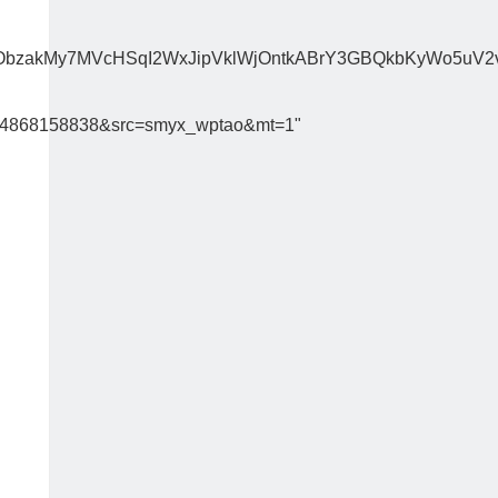
kMy7MVcHSqI2WxJipVklWjOntkABrY3GBQkbKyWo5uV2vM2bxi
44868158838&src=smyx_wptao&mt=1"