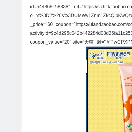
id=544868158838" _url="https://s.click.taobao.c
e=m%3D2%26s%3DUMWv1Znm1ZkcQipKwQzePOeE
_price="60" coupon="https://uland.taobao.com/c
activityId=9c4d295c042b442284d08d26fa11c
coupon_value="20" site="天猫" tkl="￥PwCPX