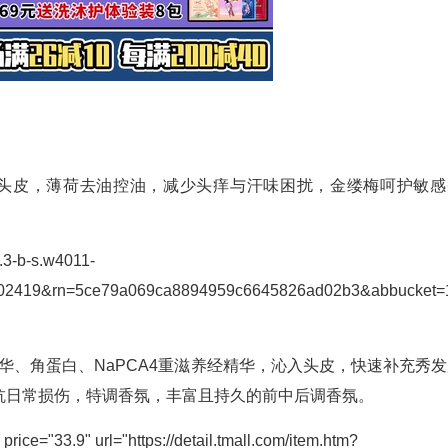
摩头皮，薄荷去油控油，减少头痒与汗味困扰，金缕梅呵护敏感
0.3-b-s.w4011-
302419&rn=5ce79a069ca8894959c6645826ad02b3&abbucket=
华、角蛋白、NaPCA4重滋养经精华，沁入头皮，快速补充秀发
抗日常损伤，特调香氛，丰富且持久的前中后调香氛。
.9" url="https://detail.tmall.com/item.htm?