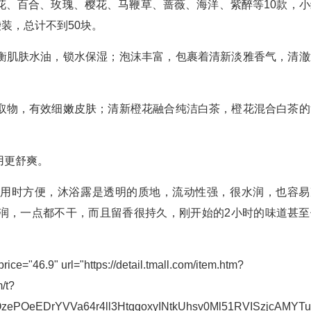
花、百合、玫瑰、樱花、马鞭草、蔷薇、海洋、紫醉等10款，小
包袋装，总计不到50块。
衡肌肤水油，锁水保湿；泡沫丰富，包裹着清新淡雅香气，清澈
取物，有效细嫩皮肤；清新橙花融合纯洁白茶，橙花混合白茶的
用更舒爽。
使用时方便，沐浴露是透明的质地，流动性强，很水润，也容易
润，一点都不干，而且留香很持久，刚开始的2小时的味道甚至
.9" url="https://detail.tmall.com/item.htm?
/t?
eEDrYVVa64r4ll3HtqqoxyINtkUhsv0Ml51RVISzjcAMYTuK9O