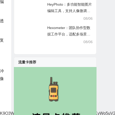
编
HeyPhoto：多功能智能图片
编辑工具，支持人像微调、
艺术创作与日常隐私防护
08/06
透
Hexometer：团队协作型数
据工作平台，适配多场景数
复
据分析、高效办公与企业安
08/06
全管控
流量卡推荐
冲
像
3W27MVcHSqI2WxJipVklWjOntkABrY3GBQkbKyWo5uV2vM2bxi