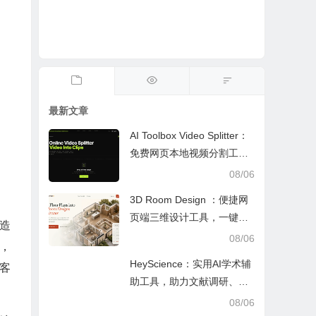
最新文章
AI Toolbox Video Splitter：
免费网页本地视频分割工
具，多模式裁切高清视频且
08/06
保护隐私
3D Room Design ：便捷网
页端三维设计工具，一键户
造
型建模、实时改色布景助力
08/06
，
装修设计
HeyScience：实用AI学术辅
旅客
助工具，助力文献调研、论
文审阅与日常学业研究工作
08/06