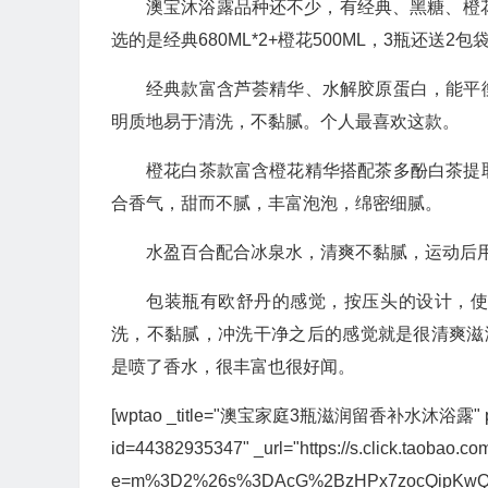
澳宝沐浴露品种还不少，有经典、黑糖、橙
选的是经典680ML*2+橙花500ML，3瓶还送2
经典款富含芦荟精华、水解胶原蛋白，能平
明质地易于清洗，不黏腻。个人最喜欢这款。
橙花白茶款富含橙花精华搭配茶多酚白茶提
合香气，甜而不腻，丰富泡泡，绵密细腻。
水盈百合配合冰泉水，清爽不黏腻，运动后
包装瓶有欧舒丹的感觉，按压头的设计，
洗，不黏腻，冲洗干净之后的感觉就是很清爽滋
是喷了香水，很丰富也很好闻。
[wptao _title="澳宝家庭3瓶滋润留香补水沐浴露" price="46
id=44382935347" _url="https://s.click.taobao.com
e=m%3D2%26s%3DAcG%2BzHPx7zocQipKwQzePO