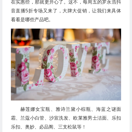
在实惠些，那就更开心了。这不，每周五的罗永浩抖
音直播5折专场又来了，大牌大促销，让我们来具体
看看是哪些产品吧。
赫莲娜女宝瓶、雅诗兰黛小棕瓶、海蓝之谜面
霜、兰蔻小白管、沙宣洗发、欧莱雅男士洁面、乐扣
乐扣、奥妙、必品阁、三支松鼠等！