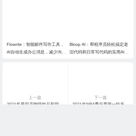
Flowrite：智能邮件写作工具，
Bloop AI：帮程序员轻松搞定老
AI自动生成办公消息，减少沟通
旧代码和日常写代码的实用AI小
时间，提升办公效率
工具
上一篇
下一篇
2021年星巴克咖啡饮品和甜品最新完整版菜单 「你喜欢哪个」
2021年NBA季后赛第一轮东西部球队对阵图与比赛时间
©2019-2025. 版权所有
优品评测
/
网站地图
/
关于我们
/
苏ICP备