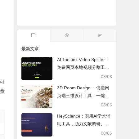
最新文章
AI Toolbox Video Splitter：
免费网页本地视频分割工
具，多模式裁切高清视频且
08/06
可
保护隐私
3D Room Design ：便捷网
费
页端三维设计工具，一键户
型建模、实时改色布景助力
08/06
装修设计
HeyScience：实用AI学术辅
助工具，助力文献调研、论
文审阅与日常学业研究工作
08/06