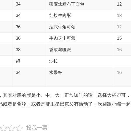
34
燕麦焦糖布丁面包
12
34
红烩牛肉酥
18
36
法式牛角可颂
12
36
牛肉芝士可颂
15
38
香浓咖喱派
16
超
沙拉
34
水果杯
16
，其实对应的就是小、中、大，正常咖啡的话，选择大杯即可，
品或者是食物，或者是哪里星巴克又有活动了，欢迎跟小编一起
投我一票