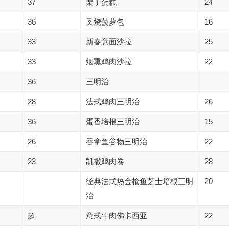
37
栗子蛋糕
24
36
叉烧菠萝包
16
33
新春意面沙拉
25
33
烟熏鸡肉沙拉
22
36
三明治
28
法式鸡肉三明治
26
36
蛋香培根三明治
15
26
吞拿鱼谷物三明治
22
23
凯撒鸡肉卷
28
经典法式热金枪鱼芝士培根三明
20
治
超
意式牛肉佛卡西亚
22