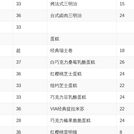
33
烤法式三明治
15
36
台式卤肉三明治
24
33
蛋糕
超
经典瑞士卷
18
37
白巧克力桑莓乳酪蛋糕
26
36
红樱桃芝士蛋糕
24
33
纽约芝士蛋糕
22
33
巧克力豆乳酪蛋糕
24
36
VIA经典提拉米苏
22
28
巧克力榛果脆脆蛋糕
24
36
红樱桃雷明顿
8