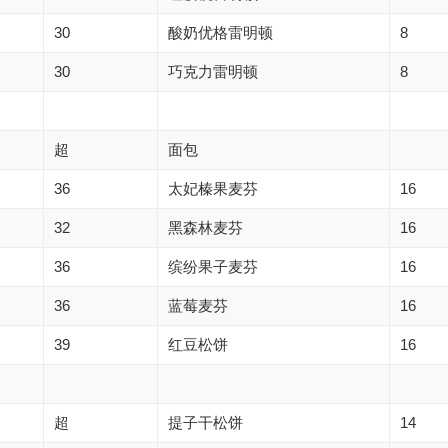
30
酸奶优格雷明顿
8
30
巧克力雷明顿
8
超
面包
36
太妃榛果麦芬
16
32
黑森林麦芬
16
36
缤纷果子麦芬
16
36
蓝莓麦芬
16
39
红豆松饼
16
超
提子干松饼
14