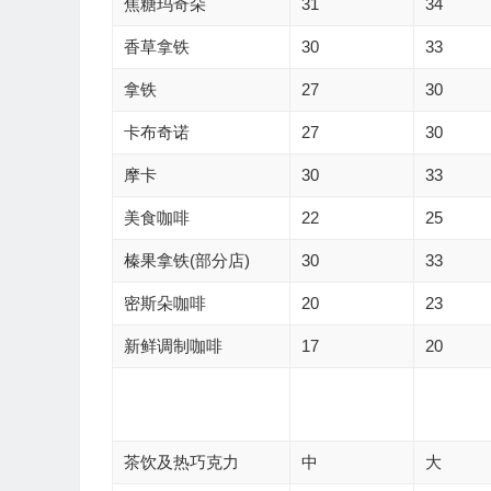
焦糖玛奇朵
31
34
香草拿铁
30
33
拿铁
27
30
卡布奇诺
27
30
摩卡
30
33
美食咖啡
22
25
榛果拿铁(部分店)
30
33
密斯朵咖啡
20
23
新鲜调制咖啡
17
20
茶饮及热巧克力
中
大