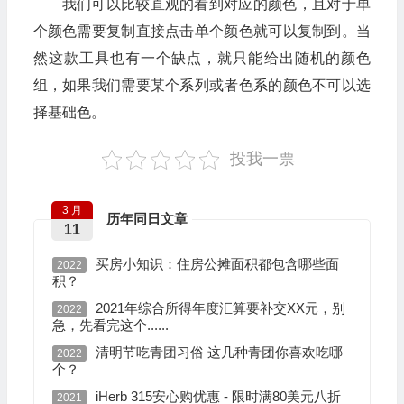
我们可以比较直观的看到对应的颜色，且对于单
个颜色需要复制直接点击单个颜色就可以复制到。当
然这款工具也有一个缺点，就只能给出随机的颜色
组，如果我们需要某个系列或者色系的颜色不可以选
择基础色。
投我一票
3 月
历年同日文章
11
买房小知识：住房公摊面积都包含哪些面
2022
积？
2021年综合所得年度汇算要补交XX元，别
2022
急，先看完这个......
清明节吃青团习俗 这几种青团你喜欢吃哪
2022
个？
iHerb 315安心购优惠 - 限时满80美元八折
2021