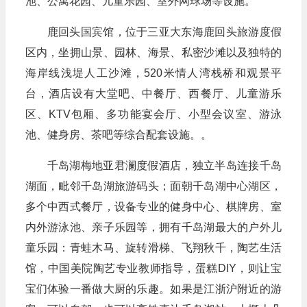
池、公寓花园、儿童乐园、室外网球场等设施。
鹿回头国宾馆，位于三亚大东海鹿回头旅游度假
区内，坐拥山景、园林、海景、私密沙滩以及独特的
海岸线浅堤人工沙滩，520米情人湾栈桥和观景平
台，酒店设有大堂吧、中餐厅、西餐厅、儿童游乐
区、KTV包厢、多功能宴会厅、小型会议室、游泳
池、健身房、茶吧等综合配套设施。。
千岛湖梅地亚君澜度假酒店，独立半岛连接千岛
湖面，毗邻千岛湖旅游码头；面朝千岛湖中心湖区，
多个中西式餐厅，设备专业的健身中心、棋牌房、室
内外游泳池、亲子乐园等，拥有千岛湖最大的户外儿
童乐园：青蛙木马、旋转滑梯、飞翔秋千，陶艺生活
馆，中国美院陶艺专业教师指导，蛋糕DIY，则让宝
宝们体验一番做大厨的乐趣。如果是江浙沪附近的游