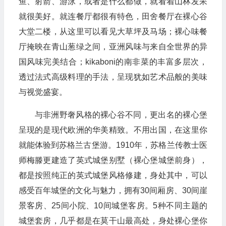
鱼、射箭、游泳，或者是什么都做，就看着山林发呆
就很美好。就连餐厅都很有特色，田舍餐厅在裸心谷
大堂二楼，从这里可以看见大草坪及马场；裸心味餐
厅掩映在青山葱绿之间，亚洲风味与来自全世界的异
国风味完美结合；kikaboni的南非菜的丰富多层次，
透过法式高级料理的手法，呈现犹如艺术品般的美味
与视觉盛宴。
与非洲野奢风格的裸心谷不同，更出名的裸心堡
呈现的是现代欧洲的华美精致。不用出国，在这里你
就能体验到苏格兰古堡游。1910年，苏格兰传教士医
师梅滕更建造了英式城堡别墅（裸心堡城堡前身），
都是按照纯正的英式城堡风格修建，身处其中，可以
感受百年城堡的文化与魅力，拥有30间厢房、30间崖
景客房、25间小院、10间城堡客房。5种不同主题的
城堡套房，几乎都是在莫干山最高处，身处裸心堡你