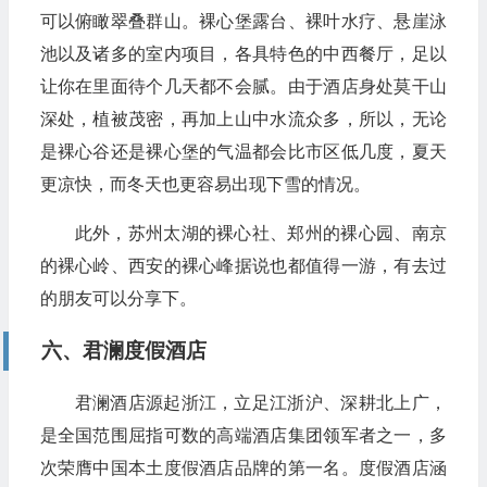
可以俯瞰翠叠群山。裸心堡露台、裸叶水疗、悬崖泳
池以及诸多的室内项目，各具特色的中西餐厅，足以
让你在里面待个几天都不会腻。由于酒店身处莫干山
深处，植被茂密，再加上山中水流众多，所以，无论
是裸心谷还是裸心堡的气温都会比市区低几度，夏天
更凉快，而冬天也更容易出现下雪的情况。
此外，苏州太湖的裸心社、郑州的裸心园、南京
的裸心岭、西安的裸心峰据说也都值得一游，有去过
的朋友可以分享下。
六、君澜度假酒店
君澜酒店源起浙江，立足江浙沪、深耕北上广，
是全国范围屈指可数的高端酒店集团领军者之一，多
次荣膺中国本土度假酒店品牌的第一名。度假酒店涵