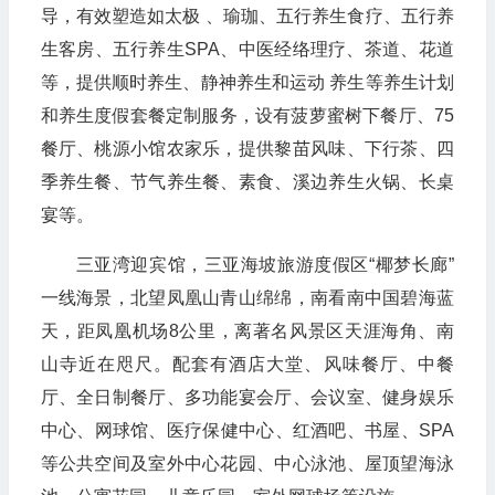
导，有效塑造如太极 、瑜珈、五行养生食疗、五行养
生客房、五行养生SPA、中医经络理疗、茶道、花道
等，提供顺时养生、静神养生和运动 养生等养生计划
和养生度假套餐定制服务，设有菠萝蜜树下餐厅、75
餐厅、桃源小馆农家乐，提供黎苗风味、下行茶、四
季养生餐、节气养生餐、素食、溪边养生火锅、长桌
宴等。
三亚湾迎宾馆，三亚海坡旅游度假区“椰梦长廊”
一线海景，北望凤凰山青山绵绵，南看南中国碧海蓝
天，距凤凰机场8公里，离著名风景区天涯海角、南
山寺近在咫尺。配套有酒店大堂、风味餐厅、中餐
厅、全日制餐厅、多功能宴会厅、会议室、健身娱乐
中心、网球馆、医疗保健中心、红酒吧、书屋、SPA
等公共空间及室外中心花园、中心泳池、屋顶望海泳