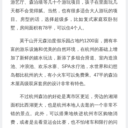
游艺厅、森泊墙等几十个游玩项目，孩子在里面玩几
天都不会觉得腻。当然，也有很多适合大人游玩的项
目。房型的话，选择超级多，比如复式家庭双卧别
墅，房间面积有78平，可以住4个人。
莫干山开元森泊度假乐园占地约1200亩，拥有丰
富的游乐设施和优美的自然环境，在杭州的基础上增
加了新鲜的嬉水玩法，新添了多组合滑道、室内造浪
池、冲浪池、欢乐水寨、SPA水疗池，水世界和幻想
岛都比杭州的大，有小火车可以免费乘。47平的森泊
木屋高级双床套房的设计非常有特色。
不过杭州森泊的好处是离市区更近，旁边的湘湖
面积比西湖更大，也是杭州本地人去逛的一个非常不
错的景点。此外，可以搭乘地铁进杭州市区购物消
费，或者是去看亚运会比赛，也不怕堵车和限行的问