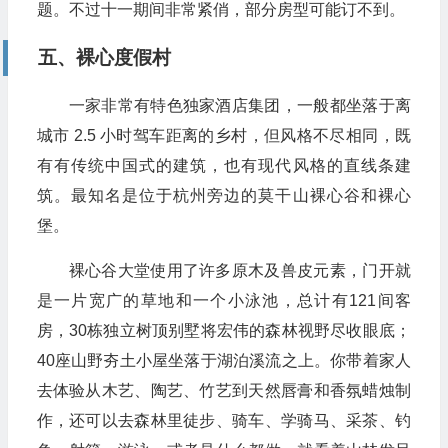
题。不过十一期间非常紧俏，部分房型可能订不到。
五、裸心度假村
一家非常有特色独家酒店集团，一般都坐落于离
城市 2.5 小时驾车距离的乡村，但风格不尽相同，既
有有传统中国式的建筑，也有现代风格的直线条建
筑。最知名是位于杭州旁边的莫干山裸心谷和裸心
堡。
裸心谷大堂使用了许多原木及兽皮元素，门开就
是一片宽广的草地和一个小泳池，总计有121间客
房，30栋独立树顶别墅将宏伟的森林视野尽收眼底；
40座山野夯土小屋坐落于湖泊溪流之上。你带着家人
去体验从木艺、陶艺、竹艺到天然唇膏和香氛蜡烛制
作，还可以去森林里徒步、骑车、学骑马、采茶、钓