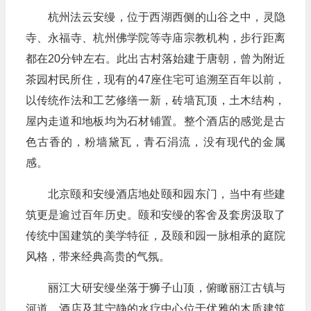
杭州法云安缦，位于西湖西侧的山谷之中，灵隐
寺、永福寺、杭州佛学院等寺庙宗教机构，步行距离
都在20分钟左右。此出古村落始建于唐朝，曾为附近
茶园村民所住，现有的47座住宅可追溯至百年以前，
以传统作法和工艺修缮一新，砖墙瓦顶，土木结构，
屋内走道和地板均为石材铺置。整个酒店的感觉是古
色古香的，粉墙黛瓦，青石涓流，没有现代的金属
感。
北京颐和安缦酒店地处颐和园东门，当中有些建
筑更是逾过百年历史。颐和安缦的客舍及套房汲取了
传统中国建筑的美学特征，及颐和园一脉相承的庭院
风格，带来经典高贵的气氛。
丽江大研安缦坐落于狮子山顶，俯瞰丽江古镇与
河道，酒店及其宁静的水疗中心位于优雅的木质建筑