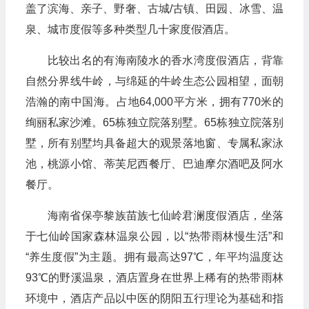
盖了滨海、亲子、野奢、古城/古镇、田园、冰雪、温
泉、城市度假等多种类型几十家度假酒店。
比较出名的有海南陵水的香水湾度假酒店，背靠
自然分界线牛岭，与绵延的牛岭生态公园相望，面朝
浩瀚的南中国海。占地64,000平方米，拥有770米的
绚丽私家沙滩。65栋独立院落别墅。65栋独立院落别
墅，所有别墅均具备超大的观景落地窗、专属私家泳
池，桃源小馆、蒂芙尼西餐厅、巴迪摩尔酒吧及阿水
餐厅。
海南省保亭黎族苗族七仙岭君澜度假酒店，坐落
于七仙岭国家森林温泉公园，以“热带雨林慢生活”和
“养生度假”为主题。拥有最高达97℃，年平均温度达
93℃的野溪温泉，酒店置身在世界上稀有的热带雨林
环境中，酒店产品以中医的阴阳五行理论为基础和指