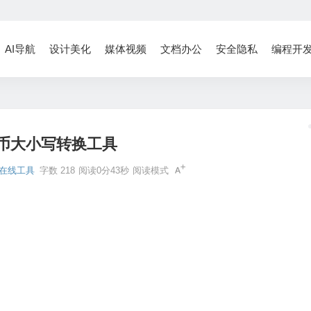
AI导航
设计美化
媒体视频
文档办公
安全隐私
编程开
币大小写转换工具
在线工具
字数 218
阅读0分43秒
阅读模式