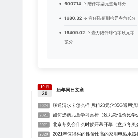
6007.14
→ 陆仟零柒元壹角肆分
1680.32
→ 壹仟陆佰捌拾元叁角贰分
16409.02
→ 壹万陆仟肆佰零玖元零
贰分
10 月
历年同日文章
30
联通清水卡怎么样 月租29元含95G通用流
2024
如何选购儿童学习桌椅（这几款性价比学
2021
北京冬奥会什么时候开幕开幕（盘点冬奥
2021
2021年值得买的性价比高的家用电热水器
2020