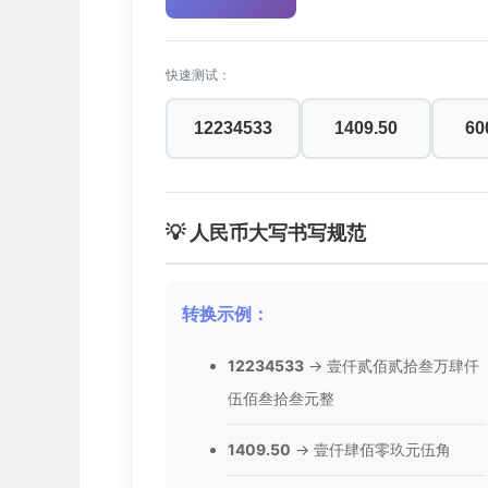
快速测试：
12234533
1409.50
60
💡 人民币大写书写规范
转换示例：
12234533
→ 壹仟贰佰贰拾叁万肆仟
伍佰叁拾叁元整
1409.50
→ 壹仟肆佰零玖元伍角