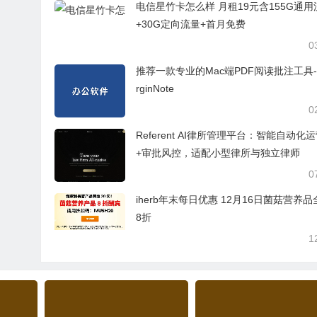
电信星竹卡怎么样 月租19元含155G通用
+30G定向流量+首月免费
0
推荐一款专业的Mac端PDF阅读批注工具-
rginNote
0
Referent AI律所管理平台：智能自动化
+审批风控，适配小型律所与独立律师
0
iherb年末每日优惠 12月16日菌菇营养
8折
1