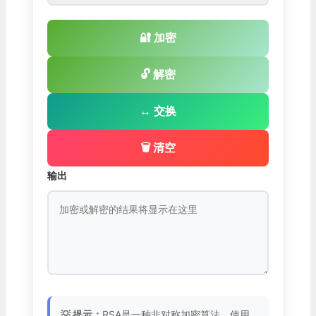
🔐 加密
🔓 解密
↔️ 交换
🗑️ 清空
输出
💡 提示：
RSA是一种非对称加密算法，使用