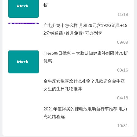
折
11/19
广电升龙卡怎么样 月租29元含192G流量+19
2分钟通话+首月免费+可办副卡
09/09
iHerb每日优惠 – 大脑认知健康补剂限时75折
优惠
09/16
金牛座女生喜欢什么礼物？几款适合金牛座
女生的生日礼物推荐
04/18
2021年值得买的锂电池电动自行车推荐 电力
充足路程远
10/31