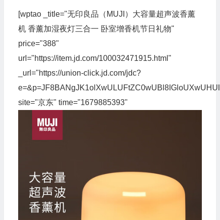
[wptao _title="无印良品（MUJI）大容量超声波香薰
机 香薰加湿夜灯三合一 卧室增香机节日礼物"
price="388"
url="https://item.jd.com/100032471915.html"
_url="https://union-click.jd.com/jdc?
e=&p=JF8BANgJK1olXwULUFtZC0wUBl8IGloUXwUH
site="京东" time="1679885393"