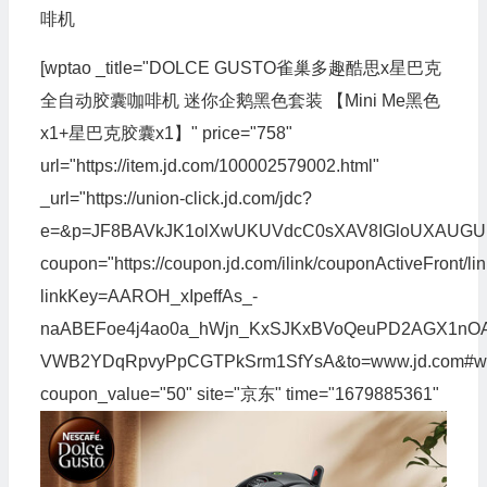
啡机
[wptao _title="DOLCE GUSTO雀巢多趣酷思x星巴克
全自动胶囊咖啡机 迷你企鹅黑色套装 【Mini Me黑色
x1+星巴克胶囊x1】" price="758"
url="https://item.jd.com/100002579002.html"
_url="https://union-click.jd.com/jdc?
e=&p=JF8BAVkJK1olXwUKUVdcC0sXAV8IGloUXAUG
coupon="https://coupon.jd.com/ilink/couponActiveFront/li
linkKey=AAROH_xIpeffAs_-
naABEFoe4j4ao0a_hWjn_KxSJKxBVoQeuPD2AGX1nO
VWB2YDqRpvyPpCGTPkSrm1SfYsA&to=www.jd.com#wp
coupon_value="50" site="京东" time="1679885361"