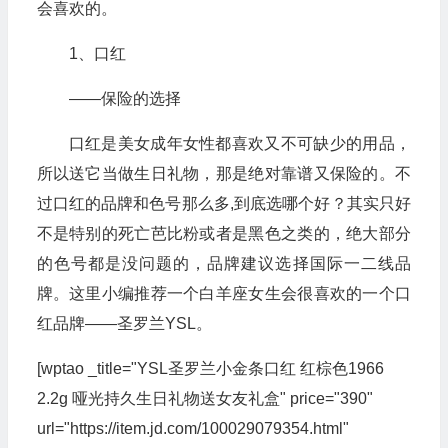
会喜欢的。
1、口红
——保险的选择
口红是美女成年女性都喜欢又不可缺少的用品，
所以送它当做生日礼物，那是绝对靠谱又保险的。不
过口红的品牌和色号那么多,到底选哪个好？其实只好
不是特别的死亡芭比粉或者是黑色之类的，绝大部分
的色号都是没问题的，品牌建议选择国际一二线品
牌。这里小编推荐一个白羊座女生会很喜欢的一个口
红品牌——圣罗兰YSL。
[wptao _title="YSL圣罗兰小金条口红 红棕色1966
2.2g 哑光持久生日礼物送女友礼盒" price="390"
url="https://item.jd.com/100029079354.html"