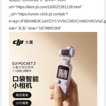
url="https://item.jd.com/100025381138.html"
_url="https://union-click.jd.com/jdc?
e=&p=JF8BAM8JK1olXDYCVV9cC08VCm8IGVIlGVlaC
site="京东" time="1679885369"