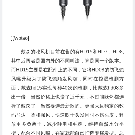
][/wptao]
戴森的吃风机目前在售的有HD15和HD7、HD8,
其中后两者是国内外的不同叫法，算是同一个版本。
而HD15主要是在配件上的不同，它将HD08的防飞翘
风嘴升级为了防飞翘顺发风嘴，同时在控温检测方
面，戴森hd15实现每秒40次的检测，比戴森hd08多
出一倍，当然价格上也贵了近千元，不过咱既然都选
择了戴森了，当然要选最新款的。更强大且稳定的数
码马达，柔和强风，快速吹干头发同时不伤头皮，释
放更多负离子，减少静电和毛糙，维持自然水分平
衡，配合不同风嘴，在家就能自己打造专属发型。总