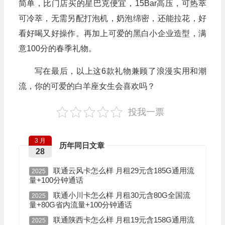
简单，比门店买的星巴克便宜，15Bar高压，可热萃
可冷萃，无需另配打泡机，奶泡绵密，还能拉花，好
看好喝又好操作。再加上可爱的黑白小企业造型，满
意100分的春季礼物。
写在最后，以上这6款礼物兼顾了浪漫实用和潮
流，你的可爱的白羊座女生会喜欢吗？
投我一票
3 月
历年同日文章
28
联通云风卡怎么样 月租29元含185G通用流
2025
量+100分钟通话
联通小川卡怎么样 月租30元含80G全国流
2025
量+80G省内流量+100分钟通话
联通陕西卡怎么样 月租19元含158G通用流
2025