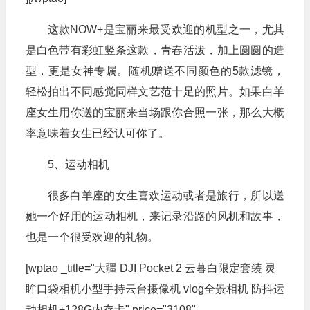
这款NOW+是宝丽来最受欢迎的机型之一，尤其
是白色带有彩虹竖条这款，青春活泼，加上圆圆的造
型，更是女神专属。随机赠送不同颜色的5款滤镜，
轻松拍出不同感觉同样文艺范十足的照片。如果白羊
座女生用你送的宝丽来当场跟你合照一张，那么大概
率意味着女生已经认可你了。
5、运动相机
很多白羊座的女生喜欢运动或者是旅行，所以送
她一个好用的运动相机，来记录沿路的风机和故事，
也是一个很受欢迎的礼物。
[wptao _title="大疆 DJI Pocket 2 云暮白限定套装 灵
眸口袋相机小型手持云台摄像机 vlog全景相机 防抖运
动相机+128G内存卡" price="3108"