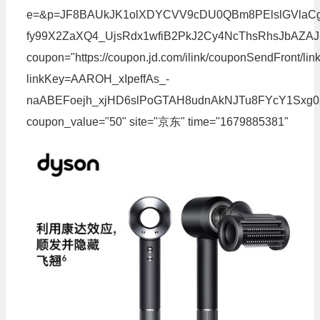
e=&p=JF8BAUkJK1olXDYCVV9cDU0QBm8PElslGVlaC
fy99X2ZaXQ4_UjsRdx1wfiB2PkJ2Cy4NcThsRhsJb
coupon="https://coupon.jd.com/ilink/couponSendFront/lin
linkKey=AAROH_xIpeffAs_-
naABEFoejh_xjHD6slPoGTAH8udnAkNJTu8FYcY1Sxg0
coupon_value="50" site="京东" time="1679885381"