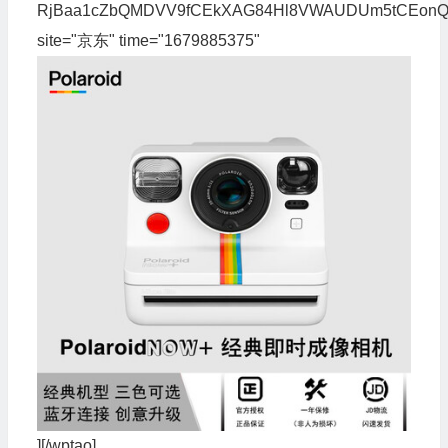
RjBaa1cZbQMDVV9fCEkXAG84Hl8VWAUDUm5tCEon
site="京东" time="1679885375"
][/wptao]