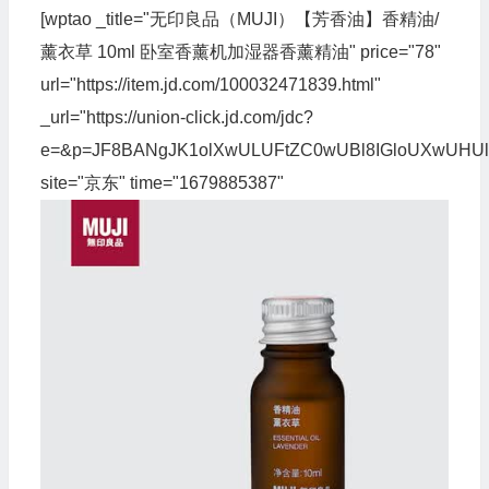
[wptao _title="无印良品（MUJI）【芳香油】香精油/
薰衣草 10ml 卧室香薰机加湿器香薰精油" price="78"
url="https://item.jd.com/100032471839.html"
_url="https://union-click.jd.com/jdc?
e=&p=JF8BANgJK1olXwULUFtZC0wUBl8IGloUXwU
site="京东" time="1679885387"