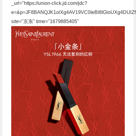
_url="https://union-click.jd.com/jdc?
e=&p=JF8BANQJK1olXg4AV19VC0IeBl8IGloUXg4
site="京东" time="1679885405"