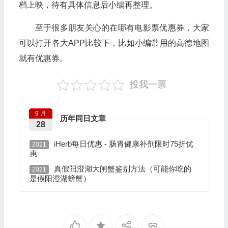
档上映，待有具体信息后小编再整理。
至于很多朋友关心的在哪有电影票优惠券，大家
可以打开各大APP比较下，比如小编常用的高德地图
就有优惠券。
投我一票
9 月
历年同日文章
28
iHerb每日优惠 - 肠胃健康补剂限时75折优
2021
惠
真假阳澄湖大闸蟹鉴别方法（可能你吃的
2021
是假阳澄湖螃蟹）