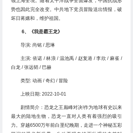
领上海全境。随着太平洋战争全面爆发，中国抗战形
势也因此完全改变。中共地下党员冒险送出情报，破
坏日蒋媾和，维护祖国。
6、《我是霸王龙》
导演: 尚铭 / 思琳
主演: 依诺 / 林浪 / 温池禹 / 赵复港 / 李欣 / 麻雀 /
白龙 / 张远韬 / 巴赫
类型: 动画 / 奇幻 / 冒险
上映日期: 2022-10-01
剧情简介：恐龙之王巅峰对决!作为地球有史以来
最大的陆地生物，恐龙一直对人类有着强烈的吸引
力。穿越6500万年前白垩纪晚期，走进一个神秘五彩