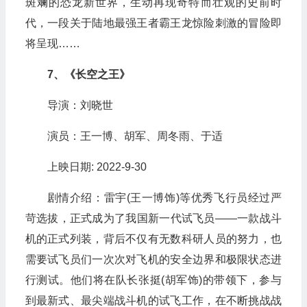
斑斓的恐龙新世界，生动再现奇特而壮观的史前时
代，一段关于陆地最强王者霸王龙惊险刺激的冒险即
将呈现……
7、《长空之王》
导演：刘晓世
演员：王一博、胡军、周冬雨、于适
上映日期: 2022-9-30
剧情介绍：雷宇(王一博饰)等优秀飞行员经过严
苛选拔，正式成为了我国新一代试飞员——一款战斗
机的正式列装，背后不仅有无数科研人员的努力，也
需要试飞员们一次次对飞机的安全边界和极限状态进
行测试。他们将在队长张挺(胡军饰)的带领下，参与
到最新式、最尖端战斗机的试飞工作，在不断挑战战