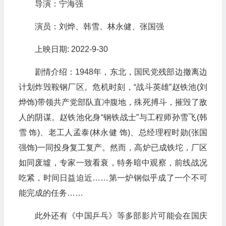
导演：宁海强
演员：刘烨、韩雪、林永健、张国强
上映日期: 2022-9-30
剧情介绍：1948年，东北，国民党残部边撤离边
计划炸毁鞍钢厂区。危机时刻，“战斗英雄”赵铁池(刘
烨饰)带领共产党部队直冲腹地，殊死搏斗，摧毁了敌
人的阴谋。赵铁池化身“钢铁战士”与工程师孙雪飞(韩
雪 饰)、老工人孟泰(林永健 饰)、总经理程时勋(张国
强饰)一同投身复工复产。然而，高炉已成铁坨，厂区
如同废墟，专家一致看衰，特务暗中观察，前线战况
吃紧，时间日益迫近……第一炉钢似乎成了一个不可
能完成的任务……
此外还有《中国乒乓》等多部影片可能会在国庆