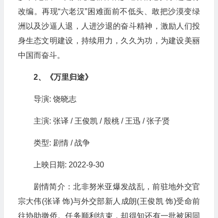
改编。再现“六老汉”困难面前不低头、敢把沙漠变绿
洲以及沙逼人退，人进沙退的奋斗精神，激励人们投
身生态文明建设，持续用力，久久为功，为建设美丽
中国而奋斗。
2、《万里归途》
导演: 饶晓志
主演: 张译 / 王俊凯 / 殷桃 / 王迅 / 张子贤
类型: 剧情 / 战争
上映日期: 2022-9-30
剧情简介：北非努米亚爆发战乱，前驻地外交官
宗大伟(张译 饰)与外交部新人成朗(王俊凯 饰)受命前
往协助撤侨。任务顺利结束，却得知还有一批被困同