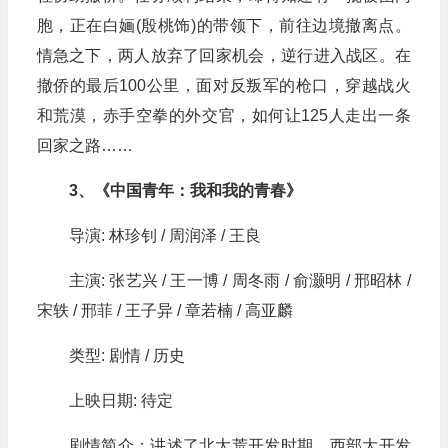
胞，正在白婳(殷桃饰)的带领下，前往边境撤离点。
情急之下，两人放弃了回家机会，逆行进入战区。在
撤侨的最后100公里，面对反叛军的枪口，穿越战火
和荒漠，赤手空拳的外交官，如何让125人走出一条
回家之路……
3、《中国青年：我和我的青春》
导演: 林珍钊 / 周润泽 / 王良
主演: 张艺兴 / 王一博 / 周冬雨 / 俞灏明 / 邢昭林 /
宋轶 / 邢菲 / 王子异 / 章若楠 / 高亚麟
类型: 剧情 / 历史
上映日期: 待定
剧情简介：讲述了北大荒开发时期，西部大开发