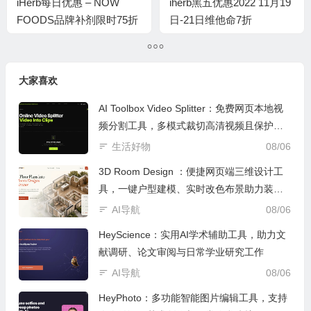
iHerb每日优惠 – NOW
iherb黑五优惠2022 11月19
FOODS品牌补剂限时75折
日-21日维他命7折
优惠
大家喜欢
AI Toolbox Video Splitter：免费网页本地视
频分割工具，多模式裁切高清视频且保护隐
私
生活好物
08/06
3D Room Design ：便捷网页端三维设计工
具，一键户型建模、实时改色布景助力装修
设计
AI导航
08/06
HeyScience：实用AI学术辅助工具，助力文
献调研、论文审阅与日常学业研究工作
AI导航
08/06
HeyPhoto：多功能智能图片编辑工具，支持