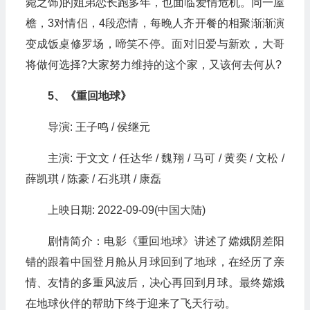
菀之饰)的姐弟恋长跑多年，也面临爱情危机。同一屋
檐，3对情侣，4段恋情，每晚人齐开餐的相聚渐渐演
变成饭桌修罗场，啼笑不停。面对旧爱与新欢，大哥
将做何选择?大家努力维持的这个家，又该何去何从?
5、《重回地球》
导演: 王子鸣 / 侯继元
主演: 于文文 / 任达华 / 魏翔 / 马可 / 黄奕 / 文松 /
薛凯琪 / 陈豪 / 石兆琪 / 康磊
上映日期: 2022-09-09(中国大陆)
剧情简介：电影《重回地球》讲述了嫦娥阴差阳
错的跟着中国登月舱从月球回到了地球，在经历了亲
情、友情的多重风波后，决心再回到月球。最终嫦娥
在地球伙伴的帮助下终于迎来了飞天行动。