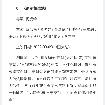
6、《请别相信她》
导演: 杨沅翰
主演: 章若楠 / 吴昱翰 / 吴彦姝 / 杜晓宇 / 王成思 /
王尧 / 卜冠今 / 马丽 / 魏翔 / 常远 / 李立群
上映日期: 2022-09-09(中国大陆)
剧情简介：“江湖女骗子”白娜(章若楠 饰)与“小镇
憨憨男”方耀东(吴昱翰饰)在船上不打不相识，谁料冤
家路窄白娜阴差阳错竟被当成方耀东媳妇，受到方家
人的热情款待。而方耀东为了戳穿白娜谎言、赢回家
人信任，与白娜斗智斗勇惹出笑料不断，家庭保卫战
一触即发，“女骗子”与“男憨憨”高手过招会如何相爱相
杀?