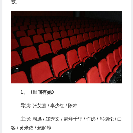
览。
1、《世间有她》
导演: 张艾嘉 / 李少红 / 陈冲
主演: 周迅 / 郑秀文 / 易烊千玺 / 许娣 / 冯德伦 / 白
客 / 黄米依 / 鲍起静