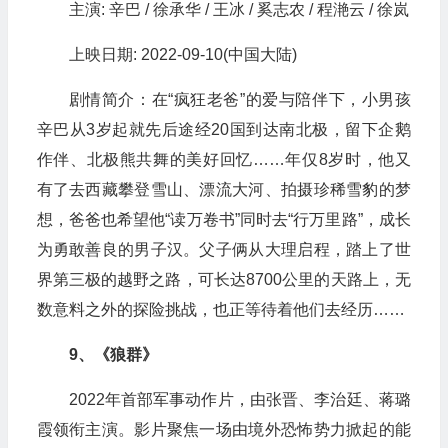
主演: 辛巴 / 徐承华 / 王冰 / 奚志农 / 程滟云 / 徐岚
上映日期: 2022-09-10(中国大陆)
剧情简介：在“疯狂老爸”的爱与陪伴下，小男孩
辛巴从3岁起就先后途经20国到达南北极，留下企鹅
作伴、北极熊共舞的美好回忆……年仅8岁时，他又
有了去西藏攀登雪山、漂流大河、拍摄珍稀雪豹的梦
想，爸爸也希望他“读万卷书”同时去“行万里路”，成长
为勇敢善良的男子汉。父子俩从大理启程，踏上了世
界第三极的越野之路，可长达8700公里的天路上，无
数意料之外的探险挑战，也正等待着他们去经历……
9、《狼群》
2022年首部军事动作片，由张晋、李治廷、蒋璐
霞领衔主演。影片聚焦一场由境外恐怖势力掀起的能