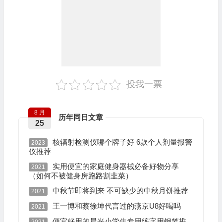
投我一票
8 月
历年同日文章
25
核辐射检测仪哪个牌子好 6款个人剂量报警
2023
仪推荐
实用便宜的家庭健身器械必备好物分享
2021
（如何不被健身房跑路割韭菜）
中秋节即将到来 不可缺少的中秋月饼推荐
2021
王一博和蔡徐坤代言过的燕京U8好喝吗
2021
便宜好用的晨光小学生专用练字用钢笔推