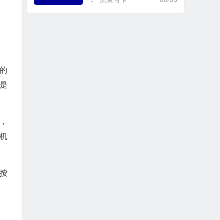
的
是
元，
司机
按