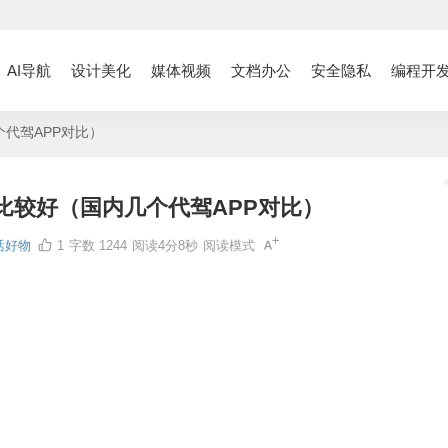
AI导航
设计美化
媒体视频
文档办公
安全隐私
编程开
代驾APP对比）
比较好（国内几个代驾APP对比）
活好物
1
字数 1244
阅读4分8秒
阅读模式