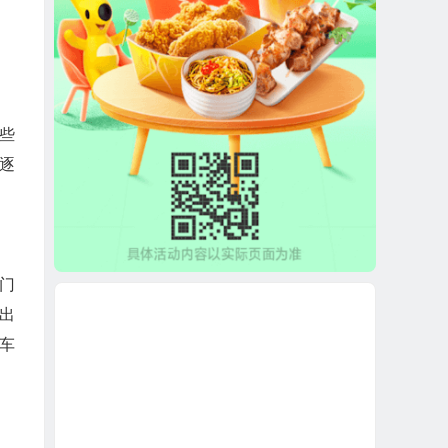
些
逐
门
出
车