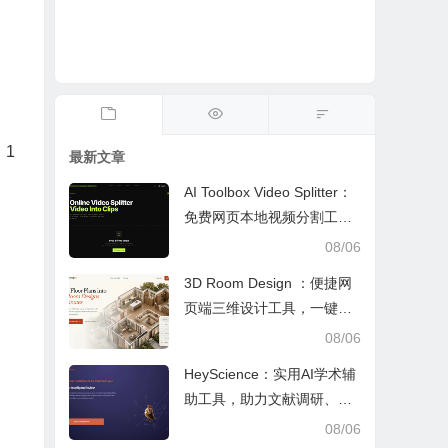
1
最新文章
AI Toolbox Video Splitter：
免费网页本地视频分割工
具，多模式裁切高清视频且
08/06
保护隐私
3D Room Design ：便捷网
页端三维设计工具，一键户
型建模、实时改色布景助力
08/06
装修设计
HeyScience：实用AI学术辅
助工具，助力文献调研、论
文审阅与日常学业研究工作
08/06