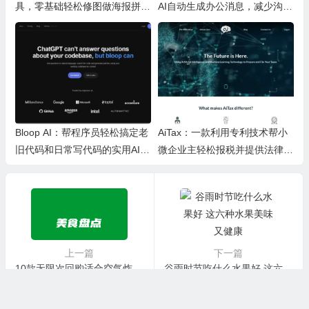
具，零基础轻松修图做海报拼图
AI自动生成办公消息，减少沟通
文创内容
时间，提升办公效率
Bloop AI：帮程序员轻松搞定老
AiTax：一款利用专利技术帮小
旧代码和日常写代码的实用AI小
微企业主轻松报税并提供法律保
工具
障的智能软件
上一篇
下一篇
10款无限次回购适合空气炸锅的半成品美食（不用点外卖了）
谷雨时节吃什么水果好 这六种水果美味又健康