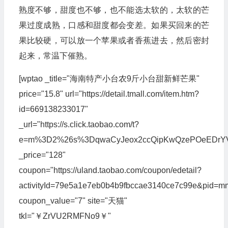
熟度不够，甜度也不够，也不能选太软的，太软的芒
果过度成熟，口感和甜度都会变差。如果买回来的芒
果比较硬，可以放一个苹果或者香蕉进去，然后密封
起来，常温下催熟。
[wptao _title="海南特产小台农9斤小台甜新鲜芒果"
price="15.8" url="https://detail.tmall.com/item.htm?
id=669138233017"
_url="https://s.click.taobao.com/t?
e=m%3D2%26s%3DqwaCyJeox2ccQipKwQzePOeEDrYVVa64
_price="128"
coupon="https://uland.taobao.com/coupon/edetail?
activityId=79e5a1e7eb0b4b9fbccae3140ce7c99e&pid
coupon_value="7" site="天猫"
tkl="￥ZrVU2RMFNo9￥"