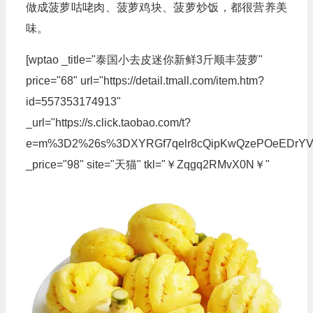
做成菠萝咕咾肉、菠萝鸡块、菠萝炒饭，都很营养美
味。
[wptao _title="泰国小去皮迷你新鲜3斤顺丰菠萝"
price="68" url="https://detail.tmall.com/item.htm?
id=557353174913"
_url="https://s.click.taobao.com/t?
e=m%3D2%26s%3DXYRGf7qelr8cQipKwQzePOeEDrYVVa64
_price="98" site="天猫" tkl="￥Zqgq2RMvX0N￥"