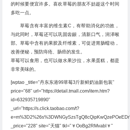
的时候要便宜许多。喜欢草莓的朋友不妨趁这个时间
多吃一点。
草莓含有丰富的维生素C，有帮助消化的功效，
与此同时，草莓还可以巩固齿龈，清新口气，润泽喉
部。草莓中含有的果胶及纤维素，可促进胃肠蠕动，
改善便秘，预防痔疮、肠癌的发生。
草莓可以食用，也可以做水果沙拉，水果蛋糕，都是
非常美味的。
[wptao _title="丹东东港99草莓3斤新鲜奶油新包装"
price="68" url="https://detail.tmall.com/item.htm?
id=632935719890"
_url="https://s.click.taobao.com/t?
e=m%3D2%26s%3DWNGySzsTgQ8cQipKwQzePOeEDrYVVa64
_price="228" site="天猫" tkl="￥OoBg2RMvabI￥"