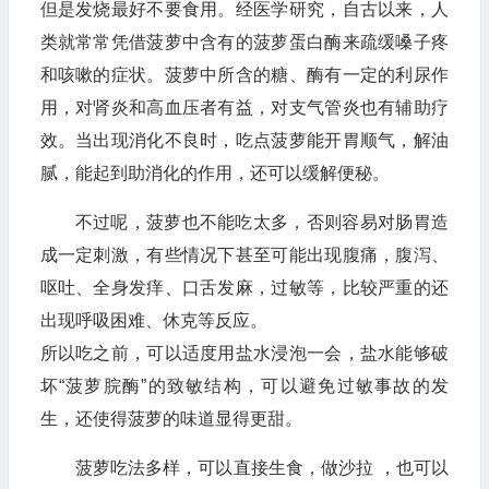
但是发烧最好不要食用。经医学研究，自古以来，人
类就常常凭借菠萝中含有的菠萝蛋白酶来疏缓嗓子疼
和咳嗽的症状。菠萝中所含的糖、酶有一定的利尿作
用，对肾炎和高血压者有益，对支气管炎也有辅助疗
效。当出现消化不良时，吃点菠萝能开胃顺气，解油
腻，能起到助消化的作用，还可以缓解便秘。
不过呢，菠萝也不能吃太多，否则容易对肠胃造
成一定刺激，有些情况下甚至可能出现腹痛，腹泻、
呕吐、全身发痒、口舌发麻，过敏等，比较严重的还
出现呼吸困难、休克等反应。
所以吃之前，可以适度用盐水浸泡一会，盐水能够破
坏“菠萝脘酶”的致敏结构，可以避免过敏事故的发
生，还使得菠萝的味道显得更甜。
菠萝吃法多样，可以直接生食，做沙拉 ，也可以