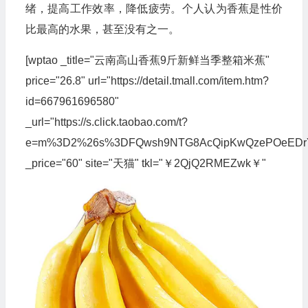
绪，提高工作效率，降低疲劳。个人认为香蕉是性价
比最高的水果，甚至没有之一。
[wptao _title="云南高山香蕉9斤新鲜当季整箱米蕉"
price="26.8" url="https://detail.tmall.com/item.htm?
id=667961696580"
_url="https://s.click.taobao.com/t?
e=m%3D2%26s%3DFQwsh9NTG8AcQipKwQzePOeEDrYVVa6
_price="60" site="天猫" tkl="￥2QjQ2RMEZwk￥"