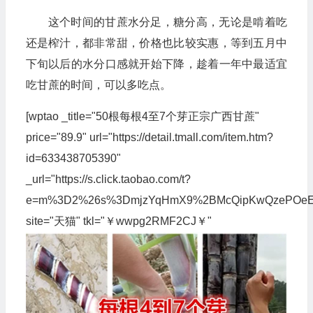
这个时间的甘蔗水分足，糖分高，无论是啃着吃
还是榨汁，都非常甜，价格也比较实惠，等到五月中
下旬以后的水分口感就开始下降，趁着一年中最适宜
吃甘蔗的时间，可以多吃点。
[wptao _title="50根每根4至7个芽正宗广西甘蔗"
price="89.9" url="https://detail.tmall.com/item.htm?
id=633438705390"
_url="https://s.click.taobao.com/t?
e=m%3D2%26s%3DmjzYqHmX9%2BMcQipKwQzePOeEDrYVVa
site="天猫" tkl="￥wwpg2RMF2CJ￥"