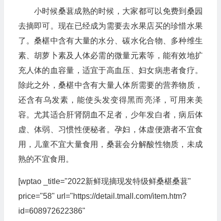
小时候桑葚成熟的时候，大家都可以免费到桑园
去摘即可。现在已经成为需要去水果店买的珍惜水果
了。桑椹中含有大量的水分、碳水化合物、多种维生
素、胡萝卜素及人体必需的微量元素等，能有效地扩
充人体的血容量，适宜于高血压、妇女病患者食疗。
除此之外，桑椹中含有大量人体所需要的营养物质，
还含有乌发素，能使头发变得黑而亮泽，可用来美
容。尤其适合肝肾阴血不足者，少年发白者，病后体
虚、体弱、习惯性便秘者。孕妇，体虚便溏者不宜食
用，儿童不宜大量食用，桑葚会分解酸性物质，未成
熟的不宜食用。
[wptao _title="2022新鲜现摘现发特级鲜桑椹桑葚"
price="58" url="https://detail.tmall.com/item.htm?
id=608972622386"