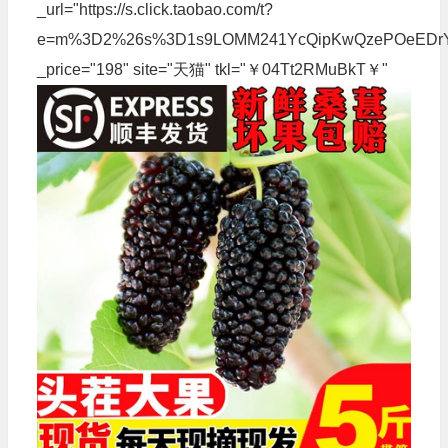
_url="https://s.click.taobao.com/t?
e=m%3D2%26s%3D1s9LOMM241YcQipKwQzePOeEDrYVVa64
_price="198" site="天猫" tkl="￥04Tt2RMuBkT￥"