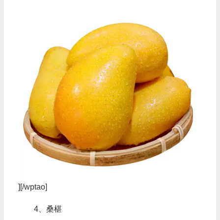
][/wptao]
4、桑椹