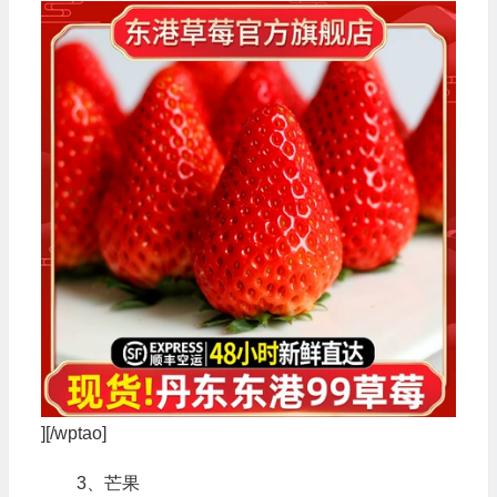
][/wptao]
3、芒果