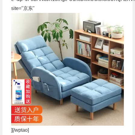
site="京东"
][/wptao]