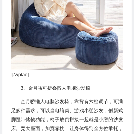
][/wptao]
3、金月骄可折叠懒人电脑沙发椅
金月骄懒人电脑沙发椅，靠背有六档调节，可满
足多种需求，可以当电脑桌、游戏小憩沙发，创新式
脚蹬带储物功能，椅子放倒拼接一起就是小憩的沙发
床。宽大座面，加宽靠枕，让身体得到全方位承托，