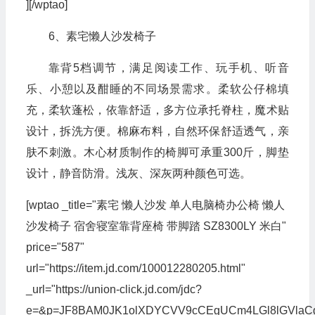
][/wptao]
6、素宅懒人沙发椅子
靠背5档调节，满足阅读工作、玩手机、听音
乐、小憩以及酣睡的不同场景需求。柔软公仔棉填
充，柔软蓬松，依靠舒适，多方位承托脊柱，魔术贴
设计，拆洗方便。棉麻布料，自然环保舒适透气，亲
肤不刺激。木心材质制作的椅脚可承重300斤，脚垫
设计，静音防滑。浅灰、深灰两种颜色可选。
[wptao _title="素宅 懒人沙发 单人电脑椅办公椅 懒人
沙发椅子 宿舍寝室靠背座椅 带脚踏 SZ8300LY 米白"
price="587"
url="https://item.jd.com/100012280205.html"
_url="https://union-click.jd.com/jdc?
e=&p=JF8BAM0JK1olXDYCVV9cCEgUCm4LGl8lGVla