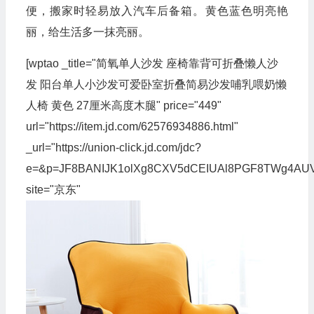
便，搬家时轻易放入汽车后备箱。黄色蓝色明亮艳
丽，给生活多一抹亮丽。
[wptao _title="简氧单人沙发 座椅靠背可折叠懒人沙
发 阳台单人小沙发可爱卧室折叠简易沙发哺乳喂奶懒
人椅 黄色 27厘米高度木腿" price="449"
url="https://item.jd.com/62576934886.html"
_url="https://union-click.jd.com/jdc?
e=&p=JF8BANIJK1olXg8CXV5dCEIUAl8PGF8TWg4A
site="京东"