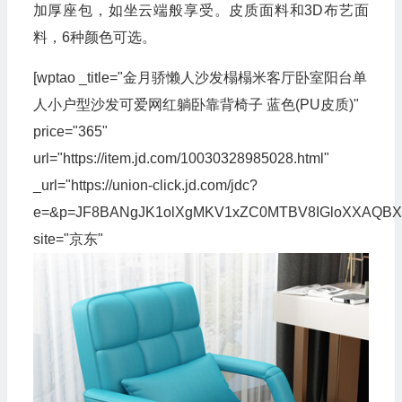
加厚座包，如坐云端般享受。皮质面料和3D布艺面
料，6种颜色可选。
[wptao _title="金月骄懒人沙发榻榻米客厅卧室阳台单
人小户型沙发可爱网红躺卧靠背椅子 蓝色(PU皮质)"
price="365"
url="https://item.jd.com/10030328985028.html"
_url="https://union-click.jd.com/jdc?
e=&p=JF8BANgJK1olXgMKV1xZC0MTBV8IGloXXAQ
site="京东"