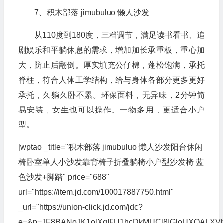
7、积木部落 jimubuluo 懒人沙发
从110度到180度，三档调节，满足读书看书、追
剧娱乐和平躺休息的需求，增加加长承重板，重心加
大，防止后翻倒。厚实填充公仔棉，蓬松饱满，承托
脊柱，符合人体工学结构，给与身体各部分更多更好
承托，久躺久卧不累。环保面料，无异味，2分钟简
易安装，女生也可以操作。一物多用，更适合小户
型。
[wptao _title="积木部落 jimubuluo 懒人沙发阳台休闲
椅卧室单人小沙发靠背椅子折叠躺椅小户型沙发椅 蓝
色沙发+脚踏" price="688"
url="https://item.jd.com/100017887750.html"
_url="https://union-click.jd.com/jdc?
e=&p=JF8BANoJK1olXgIFU1hcDkMUCl8IGloUXQA