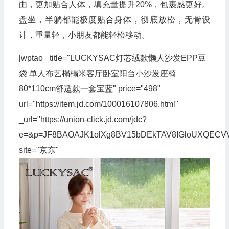
由，更加贴合人体，填充量提升20%，包裹感更好。
盘坐，半躺都能极度贴合身体，彻底放松，无骨设
计，重量轻，小朋友都能轻松移动。
[wptao _title="LUCKYSAC灯芯绒款懒人沙发EPP豆
袋 单人布艺榻榻米客厅卧室阳台小沙发座椅
80*110cm舒适款一套宝蓝" price="498"
url="https://item.jd.com/100016107806.html"
_url="https://union-click.jd.com/jdc?
e=&p=JF8BAOAJK1olXg8BV15bDEkTAV8IGloUXQEC
site="京东"