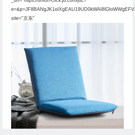
_url="https://union-click.jd.com/jdc?
e=&p=JF8BANgJK1olXgEAU19UD0kWAl8IGloWWgE
site="京东"