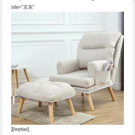
site="京东"
][/wptao]