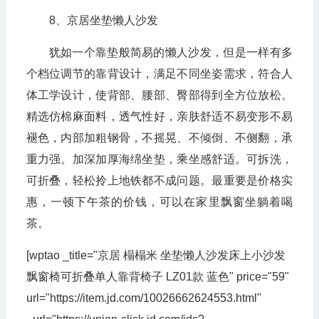
8、京居坐垫懒人沙发
犹如一个靠垫般简易的懒人沙发，但是一样有多
个档位调节的靠背设计，满足不同坐姿需求，符合人
体工学设计，使背部、腰部、臀部得到全方位放松。
精选仿棉麻面料，透气性好，亲肤舒适不易变形不易
褪色，内部加粗钢骨，不摇晃、不倾倒、不侧翻，承
重力强。加深加厚海绵坐垫，乘坐感舒适。可拆洗，
可折叠，轻松拎上地铁都不成问题。最重要是价格实
惠，一顿下午茶的价钱，可以在家里飘窗坐躺着喝
茶。
[wptao _title="京居 榻榻米 坐垫懒人沙发床上小沙发
飘窗椅可折叠单人靠背椅子 LZ01款 蓝色" price="59"
url="https://item.jd.com/10026662624553.html"