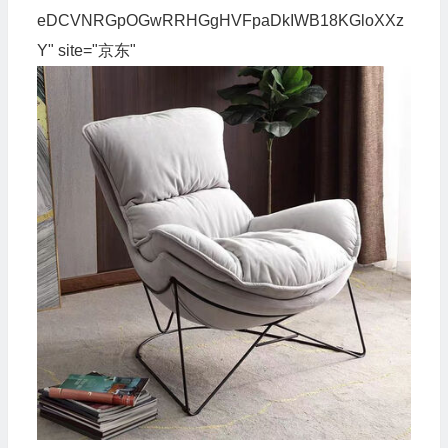
eDCVNRGpOGwRRHGgHVFpaDkIWB18KGloXXz
Y" site="京东"