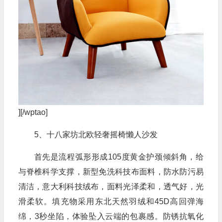
][/wptao]
5、十八家坊北欧轻奢摇椅懒人沙发
首先是流程弧形形成105度黄金护颈倾斜角，给
与脊椎科学支撑，新型免洗科技布面料，防水防污易
清洁，意大利科技绒布，面料光泽柔和，透气好，光
滑柔软。填充物采用东北天然羽绒和45D高回弹海
绵，3秒坐陷，体验坠入云端的包裹感。防锈抗氧化