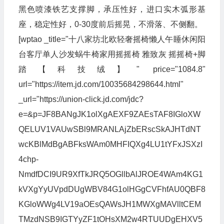
黑色喷漆铁艺支撑脚，承压性好，进口实木弧形基
座，稳定性好，0-30度前后摇晃，不滑落、不侧翻。
[wptao _title="十八家坊北欧轻奢摇椅懒人午睡休闲阳
台客厅单人沙发蜗牛椅家用摇摇椅 雅致灰 摇摇椅+脚
踏【科技绒】" price="1084.8"
url="https://item.jd.com/10035684298644.html"
_url="https://union-click.jd.com/jdc?
e=&p=JF8BANgJK1olXgAEXF9ZAEsTAF8IGloXW
QELUV1VAUwSBl9MRANLAjZbERscSkAJHTdNT
wcKBlMdBgABFksWAm0MHFIQXg4LU1tYFxJSXzI
4chp-
NmdfDCI9UR9XfTkJRQ5OGllbAlJROE4WAm4KG1
kVXgYyUVpdDUgWBV84G1olHGgCVFhfAU0QBF8
KGloWWg4LV19aOEsQAWsJH1MWXgMAVlltCEM
TMzdNSB9IGTYyZF1tOHsXM2w4RTUUDgEHXV5